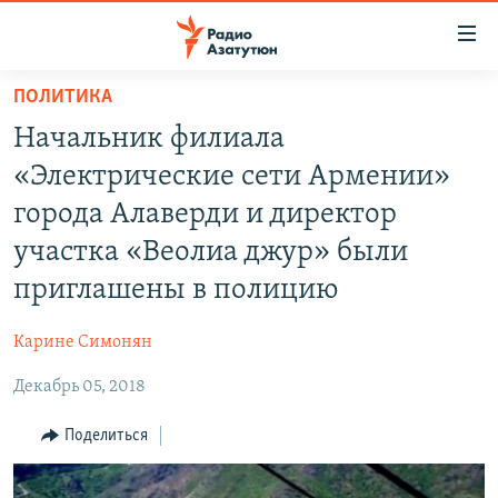
Ссылки
доступа
Перейти
ПОЛИТИКА
к
ГЛАВНАЯ
Начальник филиала
основному
НОВОСТИ
содержанию
«Электрические сети Армении»
ПОЛИТИКА
Перейти
города Алаверди и директор
к
ОБЩЕСТВО
участка «Веолиа джур» были
основной
ЭКОНОМИКА
навигации
приглашены в полицию
Перейти
РЕГИОН
к
Карине Симонян
НАГОРНЫЙ КАРАБАХ
поиску
Декабрь 05, 2018
КУЛЬТУРА
Поделиться
СПОРТ
АРХИВ