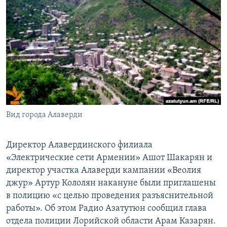
Հայերեն
English
Русский
Все сайты Радио Азатутюн
Вид города Алаверди
Директор Алавердинского филиала
«Электрические сети Армении» Ашот Шакарян и
директор участка Алаверди кампании «Веолия
джур» Артур Кололян накануне были приглашены
в полицию «с целью проведения разъяснительной
работы». Об этом Радио Азатутюн сообщил глава
отдела полиции Лорийской области Арам Казарян.