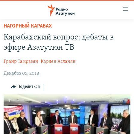
Ссылки
доступа
Перейти
НАГОРНЫЙ КАРАБАХ
к
ГЛАВНАЯ
Карабахский вопрос: дебаты в
основному
НОВОСТИ
содержанию
эфире Азатутюн ТВ
ПОЛИТИКА
Перейти
к
Грайр Тамразян
Карлен Асланян
ОБЩЕСТВО
основной
Декабрь 03, 2018
ЭКОНОМИКА
навигации
Перейти
РЕГИОН
Поделиться
к
НАГОРНЫЙ КАРАБАХ
поиску
КУЛЬТУРА
СПОРТ
АРХИВ