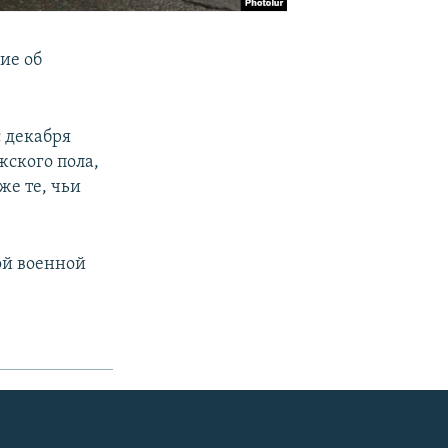
ие об
 декабря
жского пола,
же те, чьи
ой военной