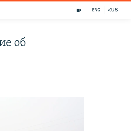
ENG
ՀԱՅ
ие об