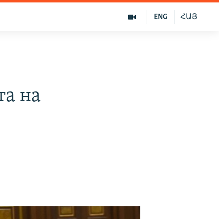
ENG
ՀԱՅ
та на