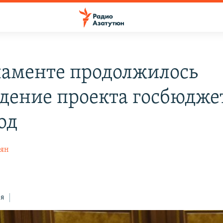
ламенте продолжилось
дение проекта госбюдже
од
дян
ся