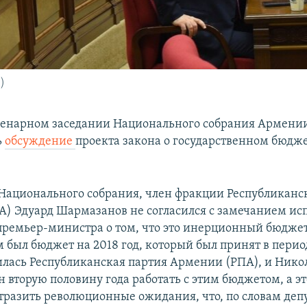
)
ленарном заседании Национального собрания Армени
ь
обсуждение
проекта закона о государственном бюдже
Национального собрания, член фракции Республиканс
) Эдуард Шармазанов не согласился с замечанием и
премьер-министра о том, что это инерционный бюджет,
был бюджет на 2018 год, который был принят в период
илась Республиканская партия Армении (РПА), и Ник
 вторую половину года работать с этим бюджетом, а э
тразить революционные ожидания, что, по словам деп