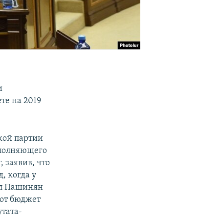
и
те на 2019
кой партии
сполняющего
 заявив, что
, когда у
ол Пашинян
тот бюджет
утата-