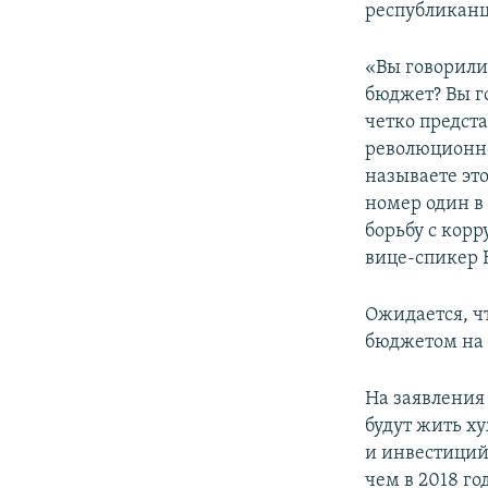
республиканц
«Вы говорили
бюджет? Вы го
четко предста
революционн
называете эт
номер один в 
борьбу с корр
вице-спикер 
Ожидается, чт
бюджетом на 2
На заявления 
будут жить х
и инвестиций
чем в 2018 го