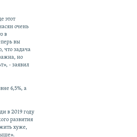
е этот
инасян очень
о в
перь вы
, что задача
важна, но
т», - заявил
вне 6,5%, а
ди в 2019 году
ого развития
 жить хуже,
выше».