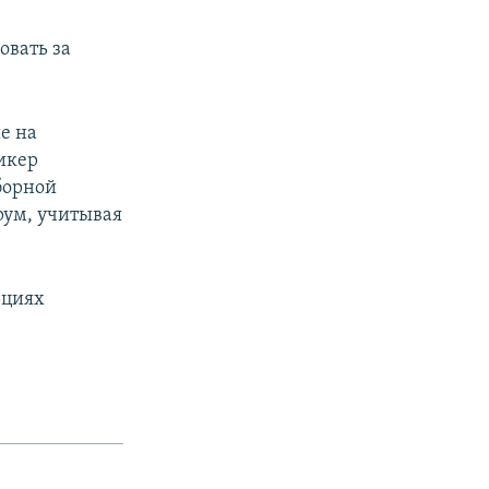
овать за
е на
икер
борной
орум, учитывая
рциях