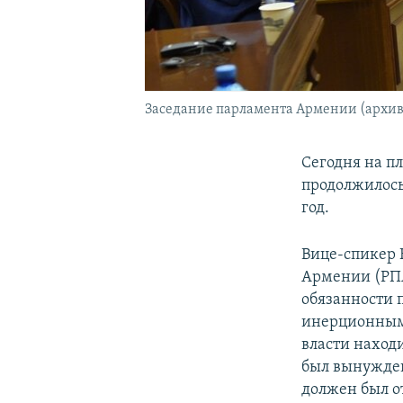
Заседание парламента Армении (архив
Сегодня на п
продолжилос
год.
Вице-спикер 
Армении (РПА
обязанности 
инерционным 
власти наход
был вынужден
должен был о