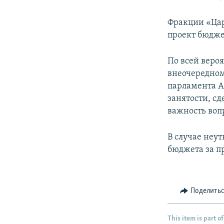
Фракции «Цар
проект бюджет
По всей вероя
внеочередном
парламента А
занятости, сд
важность воп
В случае неу
бюджета за п
Поделить
This item is part of