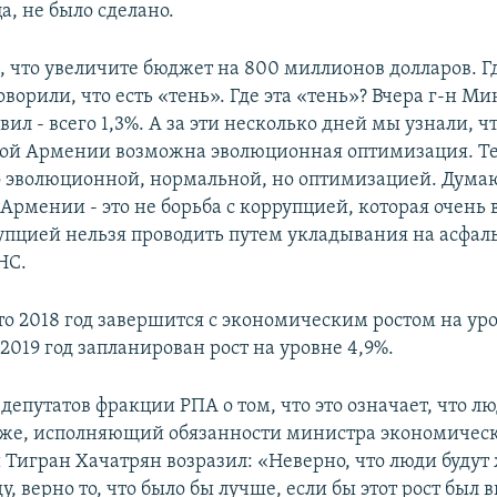
а, не было сделано.
, что увеличите бюджет на 800 миллионов долларов. Гд
ворили, что есть «тень». Где эта «тень»? Вчера г-н М
вил - всего 1,3%. А за эти несколько дней мы узнали, чт
ой Армении возможна эволюционная оптимизация. Те
о эволюционной, нормальной, но оптимизацией. Думаю
Армении - это не борьба с коррупцией, которая очень 
упцией нельзя проводить путем укладывания на асфаль
НС.
о 2018 год завершится с экономическим ростом на уро
019 год запланирован рост на уровне 4,9%.
депутатов фракции РПА о том, что это означает, что лю
уже, исполняющий обязанности министра экономическ
 Тигран Хачатрян возразил: «Неверно, что люди будут
ду, верно то, что было бы лучше, если бы этот рост был 