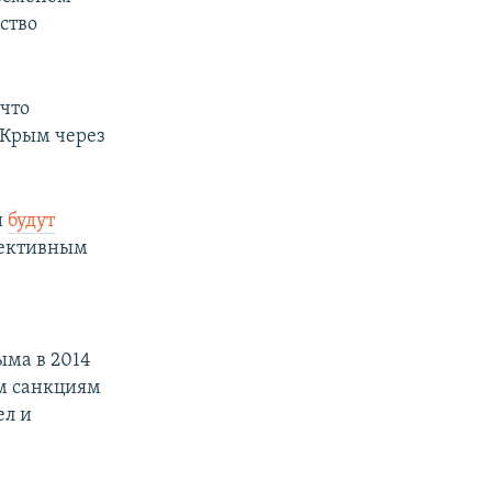
ство
 что
 Крым через
и
будут
фективным
ыма в 2014
им санкциям
ел и