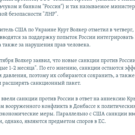
чуком и банком "Россия") и так называемое министер
ной безопасности "ЛНР".
итель США по Украине Курт Волкер отметил в четверг,
вводятся за поддержку попыток России интегрировать
а также за нарушения прав человека.
ктября Волкер заявил, что новые санкции против Росси
ые 1-2 месяца". По его мнению, санкции остаются эф
 давления, поэтому их собираются сохранить, а также
 расширять санкционный пакет.
ввели санкции против России в ответ на аннексию Кр
лом вооруженного конфликта в Донбассе к политическ
 экономические меры. Параллельно с США санкции вв
, однако, являются предметом споров в ЕС.