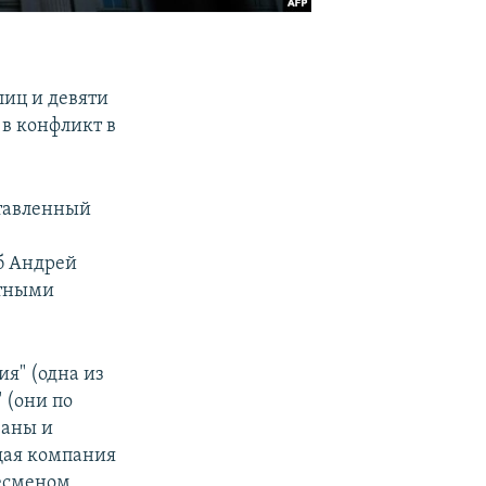
иц и девяти
в конфликт в
ставленный
б Андрей
етными
я" (одна из
 (они по
ваны и
щая компания
несменом