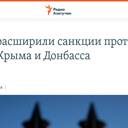
асширили санкции прот
 Крыма и Донбасса
8
ся