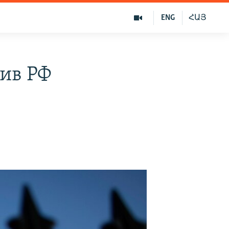
ENG
ՀԱՅ
ив РФ