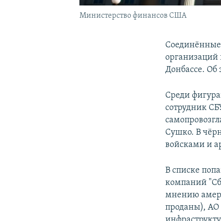
Министерство финансов США
Соединённые 
организаций 
Донбассе. Об
Среди фигура
сотрудник СБ
самопровозгл
Сушко. В чё
войсками и а
В списке поп
компаний "Сб
мнению амер
проданы), АО
инфраструкту