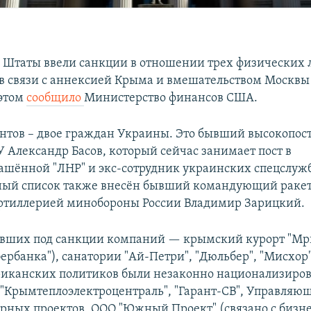
Штаты ввели санкции в отношении трех физических л
в связи с аннексией Крыма и вмешательством Москвы 
 этом
сообщило
Министерство финансов США.
нтов – двое граждан Украины. Это бывший высокопо
У Александр Басов, который сейчас занимает пост в
ашённой "ЛНР" и экс-сотрудник украинских спецслуж
рный список также внесён бывший командующий рак
ртиллерией минобороны России Владимир Зарицкий.
авших под санкции компаний — крымский курорт "Мри
ербанка"), санатории "Ай-Петри", "Дюльбер", "Мисхор"
иканских политиков были незаконно национализиро
 "Крымтеплоэлектроцентраль", "Гарант-СВ", Управляю
рных проектов, ООО "Южный Проект" (связано с биз