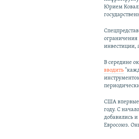
Юрием Коваль
государствен
Спецпредстав
ограничения 
инвестиции, 
В середине о
вводить
"кажд
инструментом
периодически
США впервые 
году. С нача
добавились и
Евросоюз. Они