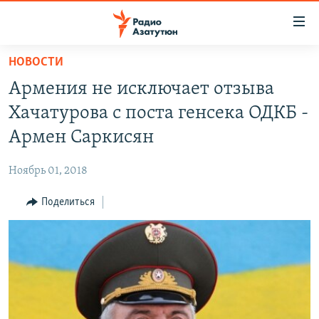
Ссылки
доступа
Перейти
НОВОСТИ
к
ГЛАВНАЯ
Армения не исключает отзыва
основному
НОВОСТИ
содержанию
Хачатурова с поста генсека ОДКБ -
ПОЛИТИКА
Перейти
Армен Саркисян
к
ОБЩЕСТВО
основной
Ноябрь 01, 2018
ЭКОНОМИКА
навигации
Перейти
Поделиться
РЕГИОН
к
НАГОРНЫЙ КАРАБАХ
поиску
КУЛЬТУРА
СПОРТ
АРХИВ