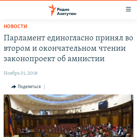
Ссылки
доступа
Перейти
НОВОСТИ
к
ГЛАВНАЯ
Парламент единогласно принял во
основному
НОВОСТИ
содержанию
втором и окончательном чтении
ПОЛИТИКА
Перейти
законопроект об амнистии
к
ОБЩЕСТВО
основной
Ноябрь 01, 2018
ЭКОНОМИКА
навигации
Перейти
Поделиться
РЕГИОН
к
НАГОРНЫЙ КАРАБАХ
поиску
КУЛЬТУРА
СПОРТ
АРХИВ