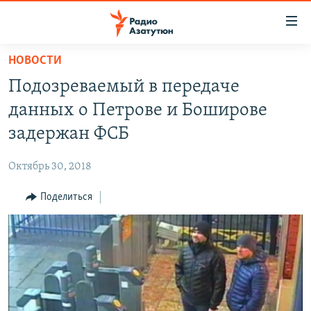
Ссылки
доступа
Перейти
НОВОСТИ
к
ГЛАВНАЯ
Подозреваемый в передаче
основному
НОВОСТИ
содержанию
данных о Петрове и Боширове
ПОЛИТИКА
Перейти
задержан ФСБ
к
ОБЩЕСТВО
основной
Октябрь 30, 2018
ЭКОНОМИКА
навигации
Перейти
Поделиться
РЕГИОН
к
НАГОРНЫЙ КАРАБАХ
поиску
КУЛЬТУРА
СПОРТ
АРХИВ