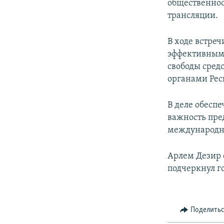
общественнос
трансляции.
В ходе встре
эффективным 
свободы сред
органами Рес
В деле обесп
важность пр
международны
Aрлем Дезир 
подчеркнул г
Поделить