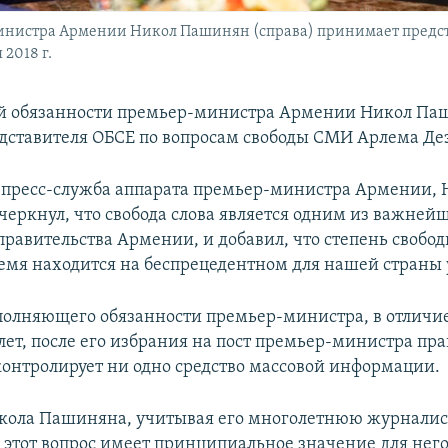
нистра Армении Никол Пашинян (справа) принимает предста
2018 г.
 обязанности премьер-министра Армении Никол Па
дставителя ОБСЕ по вопросам свободы СМИ Арлема Де
 пресс-служба аппарата премьер-министра Армении, 
еркнул, что свобода слова является одним из важней
правительства Армении, и добавил, что степень свобо
емя находится на беспрецедентном для нашей страны 
полняющего обязанности премьер-министра, в отличие
ет, после его избрания на пост премьер-министра пра
онтролирует ни одно средство массовой информации.
кола Пашиняна, учитывая его многолетнюю журнали
, этот вопрос имеет принципиальное значение для него