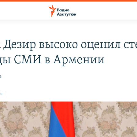
 Дезир высоко оценил ст
ды СМИ в Армении
8
ся