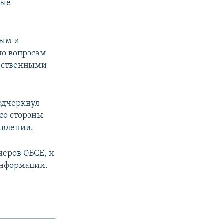
мые
ным и
по вопросам
арственными
одчеркнул
со стороны
авлении.
неров ОБСЕ, и
 информации.