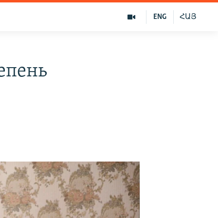
ENG
ՀԱՅ
епень