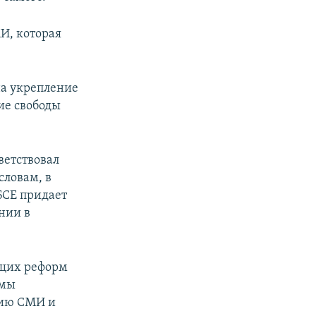
И, которая
на укрепление
ие свободы
ветствовал
словам, в
БСЕ придает
нии в
ющих реформ
емы
нию СМИ и