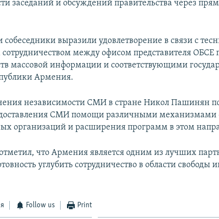
ти заседаний и обсуждений правительства через пря
чи собеседники выразили удовлетворение в связи с тес
сотрудничеством между офисом представителя ОБСЕ 
ств массовой информации и соответствующими госуд
публики Армения.
ечения независимости СМИ в стране Никол Пашинян п
едоставления СМИ помощи различными механизмами 
х организаций и расширения программ в этом напр
отметил, что Армения является одним из лучших парт
отовность углубить сотрудничество в области свободы
ся
Follow us
Print