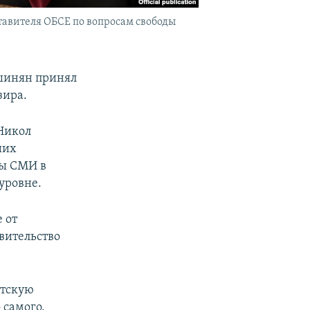
вителя ОБСЕ по вопросам свободы
шинян принял
зира.
Никол
ших
ды СМИ в
уровне.
 от
вительство
стскую
 самого.