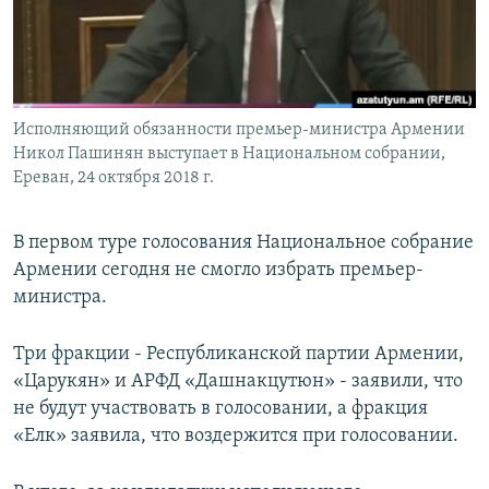
Հայերեն
English
Русский
Исполняющий обязанности премьер-министра Армении
Никол Пашинян выступает в Национальном собрании,
Все сайты Радио Азатутюн
Ереван, 24 октября 2018 г.
В первом туре голосования Национальное собрание
Армении сегодня не смогло избрать премьер-
министра.
Три фракции - Республиканской партии Армении,
«Царукян» и АРФД «Дашнакцутюн» - заявили, что
не будут участвовать в голосовании, а фракция
«Елк» заявила, что воздержится при голосовании.