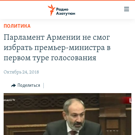
Ссылки
доступа
Перейти
ПОЛИТИКА
к
ГЛАВНАЯ
Парламент Армении не смог
основному
НОВОСТИ
содержанию
избрать премьер-министра в
ПОЛИТИКА
Перейти
первом туре голосования
к
ОБЩЕСТВО
основной
Октябрь 24, 2018
ЭКОНОМИКА
навигации
Перейти
Поделиться
РЕГИОН
к
НАГОРНЫЙ КАРАБАХ
поиску
КУЛЬТУРА
СПОРТ
АРХИВ