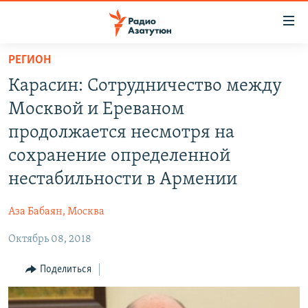
Ссылки
доступа
Перейти
РЕГИОН
к
ГЛАВНАЯ
Карасин: Сотрудничество между
основному
НОВОСТИ
содержанию
Москвой и Ереваном
ПОЛИТИКА
Перейти
продолжается несмотря на
к
ОБЩЕСТВО
сохранение определенной
основной
ЭКОНОМИКА
навигации
нестабильности в Армении
Перейти
РЕГИОН
к
Аза Бабаян, Москва
НАГОРНЫЙ КАРАБАХ
поиску
Октябрь 08, 2018
КУЛЬТУРА
Поделиться
СПОРТ
АРХИВ