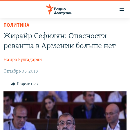
Ссылки
доступа
Перейти
ПОЛИТИКА
к
ГЛАВНАЯ
Жирайр Сефилян: Опасности
основному
НОВОСТИ
содержанию
реванша в Армении больше нет
ПОЛИТИКА
Перейти
к
Наира Булгадарян
ОБЩЕСТВО
основной
Октябрь 05, 2018
ЭКОНОМИКА
навигации
Перейти
РЕГИОН
Поделиться
к
НАГОРНЫЙ КАРАБАХ
поиску
КУЛЬТУРА
СПОРТ
АРХИВ