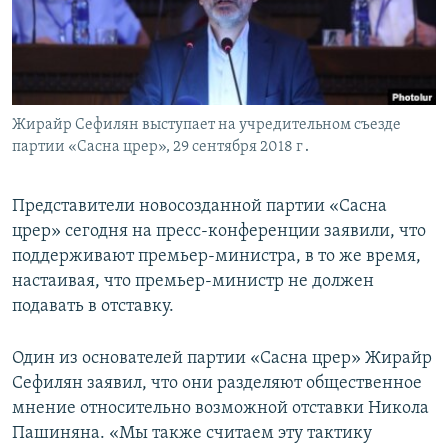
Հայերեն
English
Русский
Жирайр Сефилян выступает на учредительном съезде
партии «Сасна црер», 29 сентября 2018 г․
Все сайты Радио Азатутюн
Представители новосозданной партии «Сасна
црер» сегодня на пресс-конференции заявили, что
поддерживают премьер-министра, в то же время,
настаивая, что премьер-министр не должен
подавать в отставку.
Один из основателей партии «Сасна црер» Жирайр
Сефилян заявил, что они разделяют общественное
мнение относительно возможной отставки Никола
Пашиняна. «Мы также считаем эту тактику