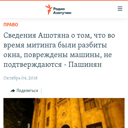
Ссылки
доступа
Перейти
ПРАВО
к
ГЛАВНАЯ
Сведения Ашотяна о том, что во
основному
НОВОСТИ
содержанию
время митинга были разбиты
ПОЛИТИКА
Перейти
окна, повреждены машины, не
к
ОБЩЕСТВО
подтверждаются - Пашинян
основной
ЭКОНОМИКА
навигации
Октябрь 04, 2018
Перейти
РЕГИОН
к
Поделиться
НАГОРНЫЙ КАРАБАХ
поиску
КУЛЬТУРА
СПОРТ
АРХИВ