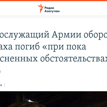
ослужащий Армии обор
аха погиб «при пока
сненных обстоятельства
8
ся