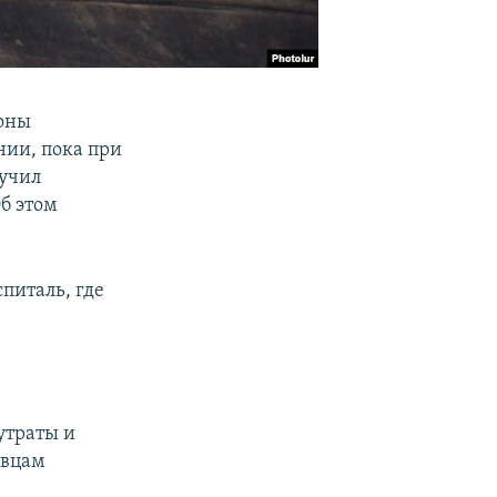
роны
нии, пока при
лучил
б этом
питаль, где
утраты и
ивцам