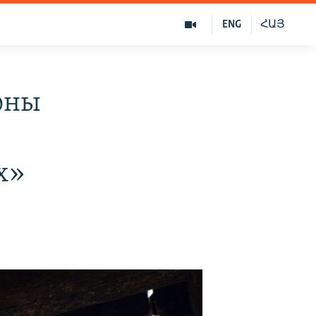
ENG
ՀԱՅ
оны
х»