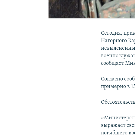
Сегодня, при
Нагорного Ка
невыясненных
военнослужащ
сообщает Мин
Согласно соо
примерно в 1
Обстоятельст
«Министерств
выражает сво
погибшего во