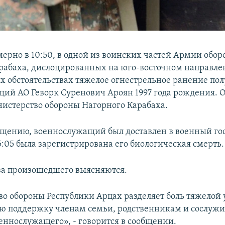
мерно в 10:50, в одной из воинских частей Армии обо
рабаха, дислоцированных на юго-восточном направле
 обстоятельствах тяжелое огнестрельное ранение по
ий АО Геворк Суренович Ароян 1997 года рождения. О
истерство обороны Нагорного Карабаха.
бщению, военнослужащий был доставлен в военный гос
5:05 была зарегистрирована его биологическая смерть.
ва произошедшего выясняются.
о обороны Республики Арцах разделяет боль тяжелой 
ю поддержку членам семьи, родственникам и сослуж
еннослужащего», - говорится в сообщении.