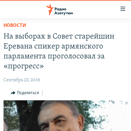
Ссылки
доступа
Перейти
НОВОСТИ
к
ГЛАВНАЯ
На выборах в Совет старейшин
основному
НОВОСТИ
содержанию
Еревана спикер армянского
ПОЛИТИКА
Перейти
парламента проголосовал за
к
ОБЩЕСТВО
«прогресс»
основной
ЭКОНОМИКА
навигации
Сентябрь 23, 2018
Перейти
РЕГИОН
к
Поделиться
НАГОРНЫЙ КАРАБАХ
поиску
КУЛЬТУРА
СПОРТ
АРХИВ