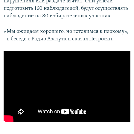
нарушениях или раздаче взяток. Они успели
подготовить 160 наблюдателей, будут осуществлять
наблюдение на 80 избирательных участках.
«Мы ожидаем хорошего, но готовимся к плохому»,
- в беседе с Радио Азатутюн сказал Петросян.