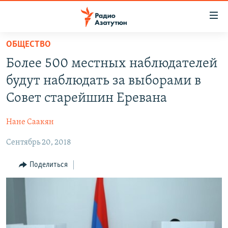
Ссылки
доступа
Перейти
ОБЩЕСТВО
к
ГЛАВНАЯ
Более 500 местных наблюдателей
основному
НОВОСТИ
содержанию
будут наблюдать за выборами в
ПОЛИТИКА
Перейти
Совет старейшин Еревана
к
ОБЩЕСТВО
основной
Нане Саакян
ЭКОНОМИКА
навигации
Перейти
Сентябрь 20, 2018
РЕГИОН
к
НАГОРНЫЙ КАРАБАХ
Поделиться
поиску
КУЛЬТУРА
СПОРТ
АРХИВ