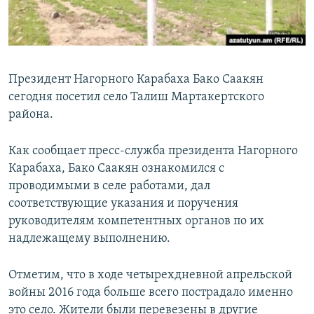
Հայերեն
English
Русский
Президент Нагорного Карабаха Бако Саакян
сегодня посетил село Талиш Мартакертского
района.
Все сайты Радио Азатутюн
Как сообщает пресс-служба президента Нагорного
Карабаха, Бако Саакян ознакомился с
проводимыми в селе работами, дал
соответствующие указания и поручения
руководителям компетентных органов по их
надлежащему выполнению.
Отметим, что в ходе четырехдневной апрельской
войны 2016 года больше всего пострадало именно
это село. Жители были перевезены в другие