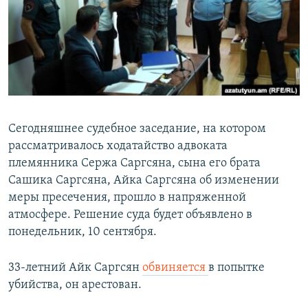
Հայերեն
English
Русский
Все сайты Радио Азатутюн
Сегодняшнее судебное заседание, на котором
рассматривалось ходатайство адвоката
племянника Сержа Саргсяна, сына его брата
Сашика Саргсяна, Айка Саргсяна об изменении
меры пресечения, прошло в напряженной
атмосфере. Решение суда будет объявлено в
понедельник, 10 сентября.
33-летний Айк Саргсян
обвиняется
в попытке
убийства, он арестован.