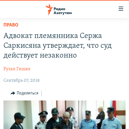
Ссылки
доступа
Перейти
ПРАВО
к
ГЛАВНАЯ
Адвокат племянника Сержа
основному
НОВОСТИ
содержанию
Саркисяна утверждает, что суд
ПОЛИТИКА
Перейти
действует незаконно
к
ОБЩЕСТВО
основной
Рузан Гишян
ЭКОНОМИКА
навигации
Перейти
Сентябрь 07, 2018
РЕГИОН
к
НАГОРНЫЙ КАРАБАХ
Поделиться
поиску
КУЛЬТУРА
СПОРТ
АРХИВ