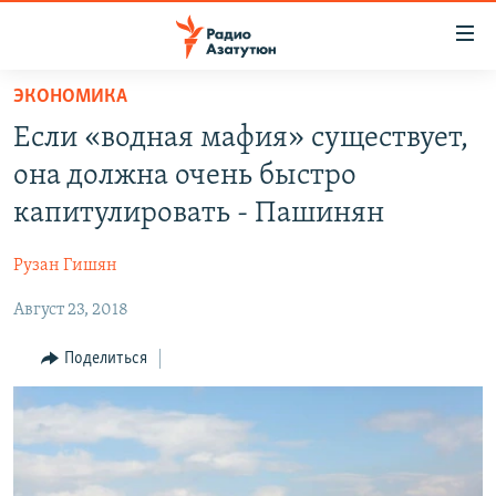
Ссылки
доступа
Перейти
ЭКОНОМИКА
к
ГЛАВНАЯ
Если «водная мафия» существует,
основному
НОВОСТИ
содержанию
она должна очень быстро
ПОЛИТИКА
Перейти
капитулировать - Пашинян
к
ОБЩЕСТВО
основной
Рузан Гишян
ЭКОНОМИКА
навигации
Перейти
Август 23, 2018
РЕГИОН
к
НАГОРНЫЙ КАРАБАХ
Поделиться
поиску
КУЛЬТУРА
СПОРТ
АРХИВ