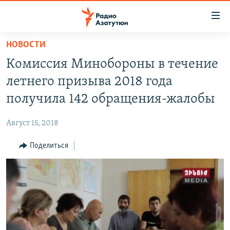
Ссылки
доступа
Перейти
НОВОСТИ
к
ГЛАВНАЯ
Комиссия Минобороны в течение
основному
НОВОСТИ
содержанию
летнего призыва 2018 года
ПОЛИТИКА
Перейти
получила 142 обращения-жалобы
к
ОБЩЕСТВО
основной
Август 15, 2018
ЭКОНОМИКА
навигации
Перейти
Поделиться
РЕГИОН
к
НАГОРНЫЙ КАРАБАХ
поиску
КУЛЬТУРА
СПОРТ
АРХИВ