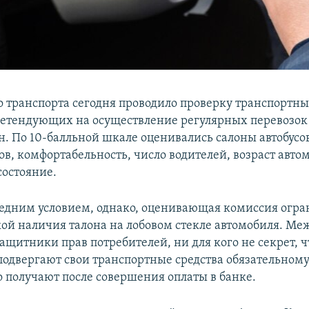
 транспорта сегодня проводило проверку транспортны
етендующих на осуществление регулярных перевозок 
н. По 10-балльной шкале оценивались салоны автобусо
ов, комфортабельность, число водителей, возраст авто
состояние.
следним условием, однако, оценивающая комиссия огр
ой наличия талона на лобовом стекле автомобиля. Меж
щитники прав потребителей, ни для кого не секрет, ч
подвергают свои транспортные средства обязательному
о получают после совершения оплаты в банке.