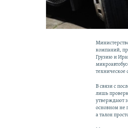
Министерство
компаний, пр
Грузию и Ира
микроавтобус
техническое 
В связи с по
лишь проверк
утверждают за
основном не 
а талон прост