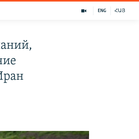
ENG
ՀԱՅ
аний,
ние
Иран