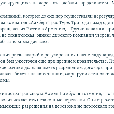
плуатирующихся на дорогах», - добавил представитель
 компаний, которые до сих пор осуществляли нерегул
ла компания «Альберт Трас Тур». Три года назад один 
звращаясь из России в Армению, в Грузии попал в авар
 не техническая, однако директор компании уверен, 
 обязательным для всех.
ения риска аварий и регулирования поля междунаро
кон был ужесточен еще при прежнем правительстве. Пр
еревозчики должны иметь разрешение, договор с п
одавать билеты на автостанции, маршрут и остановки 
ыми.
министра транспорта Армен Памбухчян отметил, что
зволит исключить незаконные перевозки. Они стремят
е имеющие разрешения на перевозки не пересекали гр