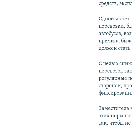
средств, экс
Одной из тех
перевозки, бы
автобусов, во
причина была
должен стать
С целью сниж
перевозок за
регулярные п
стороной, пр
фиксированн
Заместитель 
этих норм по
так, чтобы н