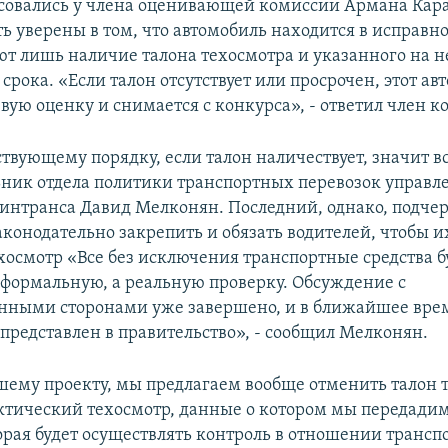
овались у члена оценивающей комиссии Армана Кара
ь уверены в том, что автомобиль находится в исправн
ют лишь наличие талона техосмотра и указанного на 
рока. «Если талон отсутствует или просрочен, этот ав
вую оценку и снимается с конкурса», - ответил член к
твующему порядку, если талон наличествует, значит вс
ьник отдела политики транспортных перевозок управл
интранса Давид Мелконян. Последний, однако, подчер
аконодательно закрепить и обязать водителей, чтобы 
хосмотр «Все без исключения транспортные средства б
 формальную, а реальную проверку. Обсуждение с
нными сторонами уже завершено, и в ближайшее вре
 представлен в правительство», - сообщил Мелконян.
шему проекту, мы предлагаем вообще отменить талон 
ктический техосмотр, данные о котором мы передади
орая будет осуществлять контроль в отношении транс