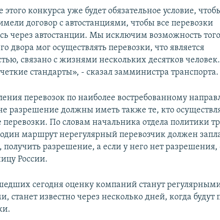
е этого конкурса уже будет обязательное условие, чтоб
имели договор с автостанциями, чтобы все перевозки
сь через автостанции. Мы исключим возможность того
го двора мог осуществлять перевозки, что является
тью, связано с жизнями нескольких десятков человек. 
четкие стандарты», - сказал замминистра транспорта.
ления перевозок по наиболее востребованному направ
не разрешение должны иметь также те, кто осуществл
 перевозки. По словам начальника отдела политики т
а один маршрут нерегулярный перевозчик должен запла
, получить разрешение, а если у него нет разрешения,
ницу России.
шедших сегодня оценку компаний станут регулярным
, станет известно через несколько дней, когда будут
ки.