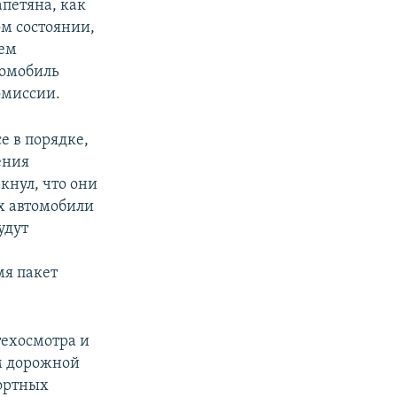
петяна, как
ом состоянии,
нем
томобиль
омиссии.
е в порядке,
ения
кнул, что они
их автомобили
удут
мя пакет
техосмотра и
м дорожной
портных