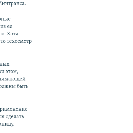
 Минтранса.
ярные
из ее
ию. Хотя
что техосмотр
дных
и этом,
ринимающей
должны быть
 применение
ся сделать
аницу.