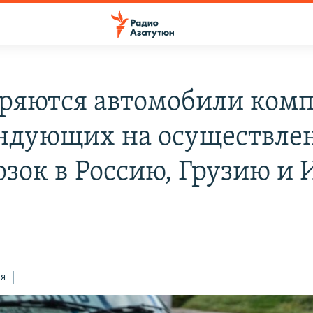
ряются автомобили комп
ндующих на осуществле
озок в Россию, Грузию и 
ся