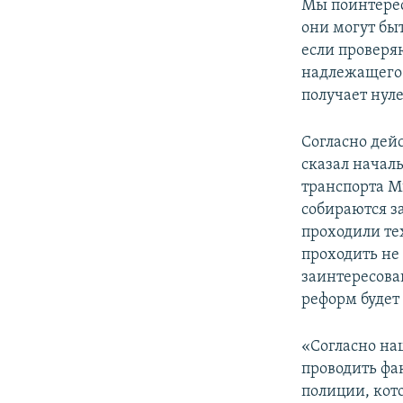
Мы поинтерес
они могут быт
если проверя
надлежащего с
получает нуле
Согласно дейс
сказал начал
транспорта М
собираются з
проходили те
проходить не
заинтересова
реформ будет
«Согласно на
проводить фа
полиции, кот