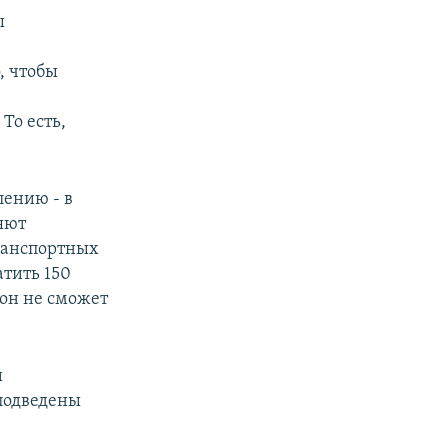
ы
, чтобы
То есть,
лению - в
яют
ранспортных
тить 150
 он не сможет
и
 подведены