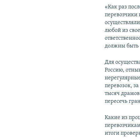
«Как раз посл
перевозчики 
осуществляли
любой из свое
ответственнос
должны быть 
Для осуществ
Россию, отны
нерегулярные
перевозок, з
тысяч драмов
пересечь гра
Какие из про
перевозчиками
итоги провер