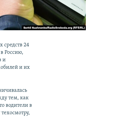
х средств 24
в Россию,
в и
мобилей и их
аничивалась
ду тем, как
то водители в
 техосмотру,