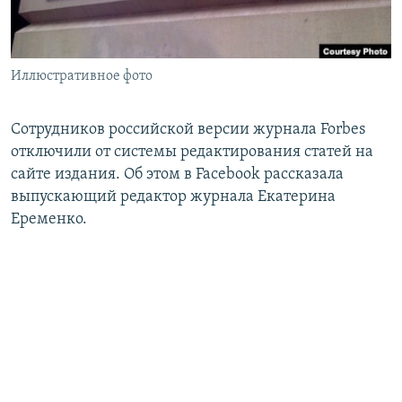
Հայերեն
English
Иллюстративное фото
Русский
Сотрудников российской версии журнала Forbes
Все сайты Радио Азатутюн
отключили от системы редактирования статей на
сайте издания. Об этом в Facebook рассказала
выпускающий редактор журнала Екатерина
Еременко.