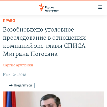
Ссылки
доступа
Перейти
ПРАВО
к
ГЛАВНАЯ
Возобновлено уголовное
основному
НОВОСТИ
содержанию
преследование в отношении
ПОЛИТИКА
Перейти
компаний экс-главы СПИСА
к
ОБЩЕСТВО
Миграна Погосяна
основной
ЭКОНОМИКА
навигации
Саргис Арутюнян
Перейти
РЕГИОН
к
Июль 24, 2018
НАГОРНЫЙ КАРАБАХ
поиску
КУЛЬТУРА
Поделиться
СПОРТ
АРХИВ