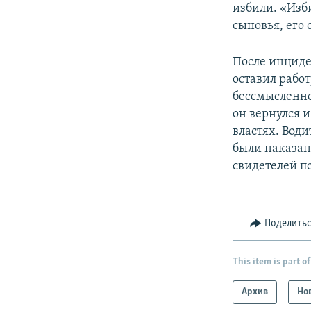
избили. «Изб
сыновья, его
После инциде
оставил работ
бессмысленно
он вернулся 
властях. Води
были наказаны
свидетелей по
Поделить
This item is part of
Архив
Но