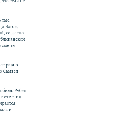
 что если не
 тыс.
ци Бого»,
й, согласно
убликанской
е смены
все равно
то Самвел
мобиля. Рубен
ак отметил
бирается
зала и