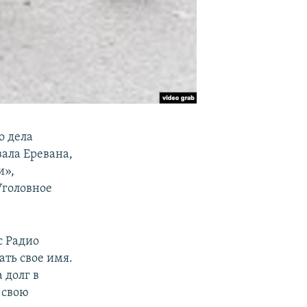
о дела
ала Еревана,
и»,
Уголовное
с Радио
ать свое имя.
 долг в
 свою