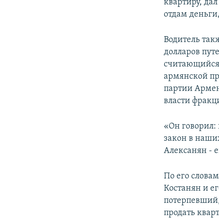
квартиру, дал
отдам деньги,
Водитель такж
долларов пут
считающийся 
армянской пр
партии Арме
власти фракц
«Он говорил: 
закон в наших
Алексанян - 
По его словам
Костанян и е
потерпевший, 
продать кварт