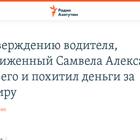
верждению водителя,
иженный Самвела Алекс
его и похитил деньги за
иру
рян
ся