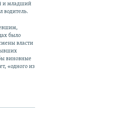
ий и младший
л водитель.
певшим,
цах было
смены власти
 бывших
тобы виновные
ет, «одного из