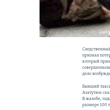
Следственный
признал поте
который прим
совершенном 
дело возбужд
Бывший такси
Азатутюн сказ
В жалобе, под
размере 100 т