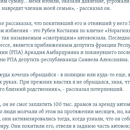
 им сумму... меня избили, оказали давление, угрожали,
 навредят членам моей семьи», - рассказал он.
е рассаказал, что похитивший его и отнявший у него 5
ем избиения – это Рубен Костанян по кличке «Норагюх
так называемым «смотрящим» автовокзала. Последни
ессе, является приближенным депутата фракции Респ
нии (РПА) Аркадия Амбарцумяна и покинувшего посл
ию РПА депутата-республиканца Самвела Алексаняна.
куда хочешь обращайся - в полицию или куда-то еще, 
 руках. При прежних властях я не обращался, зная, ч
его близкий родственник», - рассказал потерпевший.
, он не смог заплатить 100 тыс. драмов за аренду авто
го люди молчали об этом на протяжении месяцев, но, к
они активизировались тогда, когда узнали, что он со
иру. Они похитили его, отвели в заднюю часть автовок