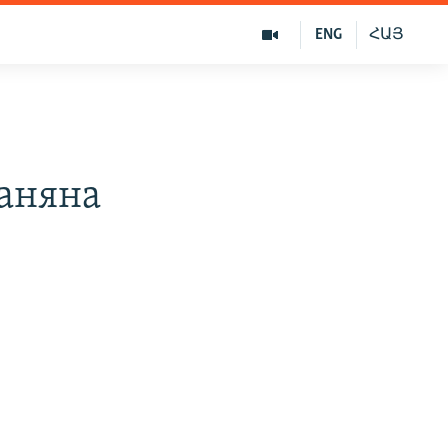
ENG
ՀԱՅ
аняна