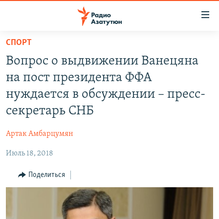
Ссылки
доступа
Перейти
СПОРТ
к
ГЛАВНАЯ
Вопрос о выдвижении Ванецяна
основному
НОВОСТИ
содержанию
на пост президента ФФА
ПОЛИТИКА
Перейти
нуждается в обсуждении – пресс-
к
ОБЩЕСТВО
секретарь СНБ
основной
ЭКОНОМИКА
навигации
Артак Амбарцумян
Перейти
РЕГИОН
к
Июль 18, 2018
НАГОРНЫЙ КАРАБАХ
поиску
КУЛЬТУРА
Поделиться
СПОРТ
АРХИВ