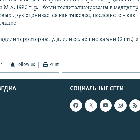
р. и М А. 1990 г. р. - были госпитализированы в медцент
вых двух оценивается как тяжелое, последнего – как
ельное.
радили территорию, удалили ослабшие камни (2 шт.) и
.
ся
Follow us
Print
МЕДИА
СОЦИАЛЬНЫЕ СЕТИ