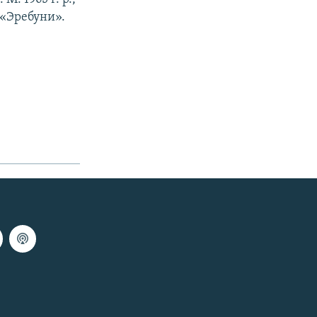
р «Эребуни».