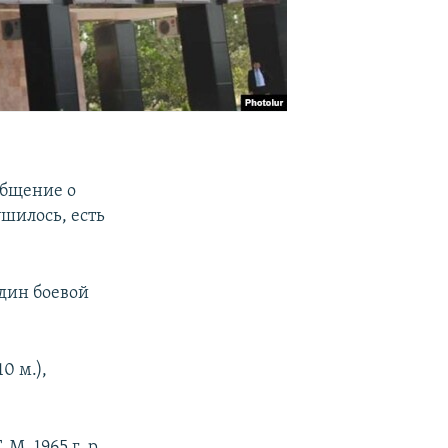
общение о
ушилось, есть
один боевой
0 м.),
. 1965 г. р.,