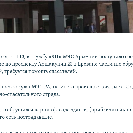
юля, в 11:13, в службу «911» МЧС Армении поступило со
ие по проспекту Аршакуняц 23 в Ереване частично обр
, требуется помощь спасателей.
 пресс-служа МЧС РА, на место происшествия выехал 
но-спасательного отряда.
что обрушился карниз фасада здания (приблизительно 1
го есть пострадавшие.
асателей на место происшествия трое пострадавших- Г. М