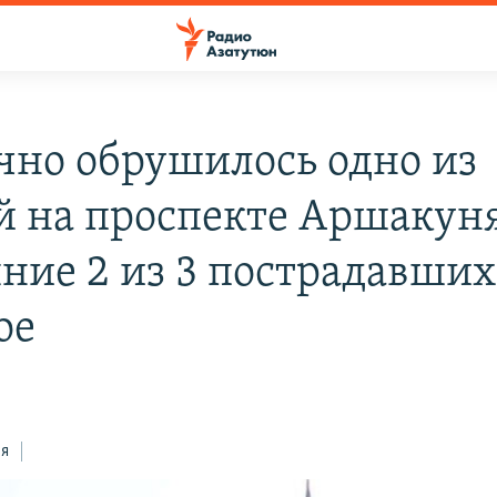
чно обрушилось одно из
й на проспекте Аршакун
яние 2 из 3 пострадавши
ое
ся