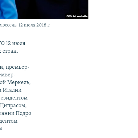
сель, 12 июля 2018 г.
О 12 июля
 стран.
и, премьер-
емьер-
ой Меркель,
м Италии
резидентом
 Ципрасом,
пании Педро
идентом
м