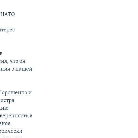
м НАТО
нтерес
в
ил, что он
ания о нашей
Порошенко и
нистра
ению
веренность в
вное
орически