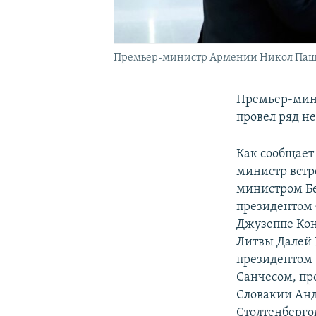
Премьер-министр Армении Никол Пашиня
Премьер-мин
провел ряд н
Как сообщает
министр встр
министром Б
президентом
Джузеппе Ко
Литвы Далей 
президентом
Санчесом, п
Словакии Ан
Столтенберго