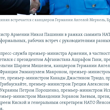
н встречается с канцлером Германии Ангелой Меркель, Брюс
истр Армении Никол Пашинян в рамках саммита НАТ
еформальных, рабочих встреч с руководителями разных
 пресс-служба премьер-министра Армении, в частност
етился с президентом Афганистана Ашрафом Гани, пр
ельгии Шарлем Мишелем, канцлером Германии Ангел
 Франции Эммануэлем Макроном, премьер-министро
нте, премьер-министром Канады Джастином Трюдо, п
Грибаускайте, премьер-министром Греции Алексисом
 Украины Петром Порошенко, премьер-министром Ис
ремьер-министром Македонии Зораном Заевым, през
дреем Киской и генеральным секретарем НАТО Йенсо
м.