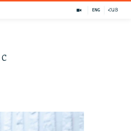
ENG
ՀԱՅ
 с