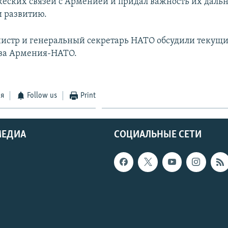
еских связей с Арменией и придал важность их дал
 развитию.
стр и генеральный секретарь НАТО обсудили текущи
тва Армения-НАТО.
ся
Follow us
Print
МЕДИА
СОЦИАЛЬНЫЕ СЕТИ