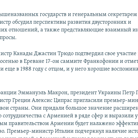
ышеназванных государств и генеральным секретаре
стр обсудил перспективы развития двусторонних и
их отношений, а также представляющие взаимный и
просы.
стр Канады Джастин Трюдо подтвердил свое участие 
осенью в Ереване 17-ом саммите Франкофонии и отмет
и еще в 1988 году с отцом, и у него хорошие воспомин
ранции Эммануэль Макрон, президент Украины Петр 
стр Греции Алексис Ципрас пригласили премьер-ми
вои страны. Они придали большое значение расшир
о сотрудничества с Арменией в ряде сфер и выразили у
овым правительством Армении будет налажено эффекти
во. Премьер-министр Италии подчеркнул наличие ист