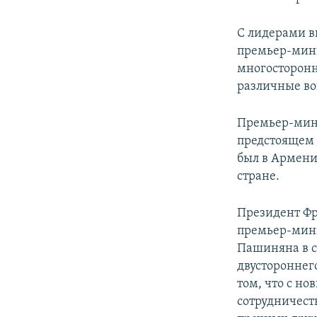
С лидерами в
премьер-мини
многосторонн
различные во
Премьер-мини
предстоящем 
был в Армени
стране.
Президент Ф
премьер-мини
Пашиняна в с
двустороннег
том, что с н
сотрудничест