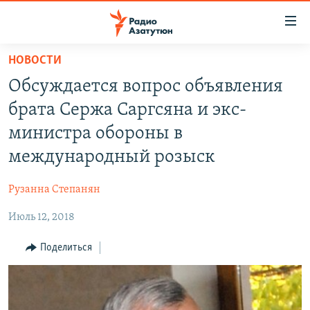
Ссылки
доступа
Перейти
НОВОСТИ
к
ГЛАВНАЯ
Обсуждается вопрос объявления
основному
НОВОСТИ
содержанию
брата Сержа Саргсяна и экс-
ПОЛИТИКА
Перейти
министра обороны в
к
ОБЩЕСТВО
международный розыск
основной
ЭКОНОМИКА
навигации
Рузанна Степанян
Перейти
РЕГИОН
к
Июль 12, 2018
НАГОРНЫЙ КАРАБАХ
поиску
КУЛЬТУРА
Поделиться
СПОРТ
АРХИВ