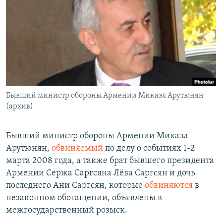
Հայերեն
English
Русский
Все сайты Радио Азатутюн
Бывший министр обороны Армении Микаэл Арутюнян
(архив)
Бывший министр обороны Армении Микаэл
Арутюнян,
обвиняемый
по делу о событиях 1-2
марта 2008 года, а также брат бывшего президента
Армении Сержа Саргсяна Лёва Саргсян и дочь
последнего Ани Саргсян, которые
обвиняются
в
незаконном обогащении, объявлены в
межгосударственный розыск.