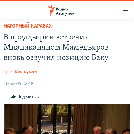
Ссылки
доступа
Перейти
НАГОРНЫЙ КАРАБАХ
к
ГЛАВНАЯ
В преддверии встречи с
основному
НОВОСТИ
содержанию
Мнацаканяном Мамедъяров
ПОЛИТИКА
Перейти
вновь озвучил позицию Баку
к
ОБЩЕСТВО
основной
Грач Мелкумян
ЭКОНОМИКА
навигации
Перейти
Июль 09, 2018
РЕГИОН
к
НАГОРНЫЙ КАРАБАХ
Поделиться
поиску
КУЛЬТУРА
СПОРТ
АРХИВ