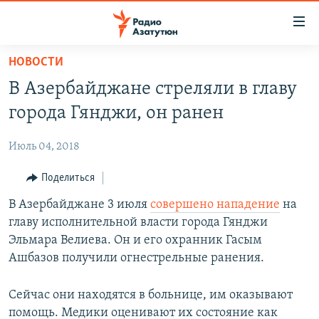
Ссылки
доступа
Перейти
НОВОСТИ
к
ГЛАВНАЯ
В Азербайджане стреляли в главу
основному
НОВОСТИ
содержанию
города Гянджи, он ранен
ПОЛИТИКА
Перейти
к
Июль 04, 2018
ОБЩЕСТВО
основной
ЭКОНОМИКА
Поделиться
навигации
Перейти
РЕГИОН
В Азербайджане 3 июля
совершено нападение
на
к
главу исполнительной власти города Гянджи
НАГОРНЫЙ КАРАБАХ
поиску
Эльмара Велиева. Он и его охранник Гасым
КУЛЬТУРА
Ашбазов получили огнестрельные ранения.
СПОРТ
Сейчас они находятся в больнице, им оказывают
АРХИВ
помощь. Медики оценивают их состояние как