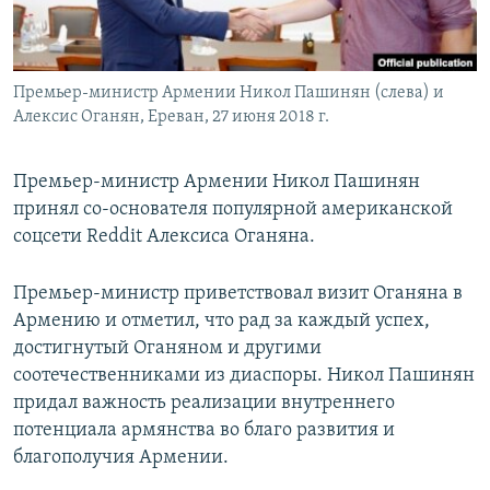
Հայերեն
English
Премьер-министр Армении Никол Пашинян (слева) и
Русский
Алексис Оганян, Ереван, 27 июня 2018 г.
Все сайты Радио Азатутюн
Премьер-министр Армении Никол Пашинян
принял со-основателя популярной американской
соцсети Reddit Алексиса Оганяна.
Премьер-министр приветствовал визит Оганяна в
Армению и отметил, что рад за каждый успех,
достигнутый Оганяном и другими
соотечественниками из диаспоры. Никол Пашинян
придал важность реализации внутреннего
потенциала армянства во благо развития и
благополучия Армении.