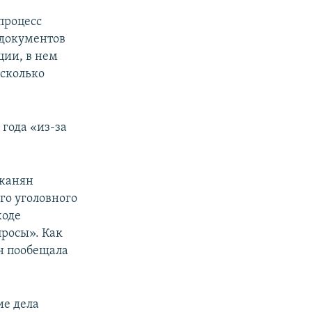
процесс
 документов
ции, в нем
 сколько
года «из-за
джанян
го уголовного
ходе
просы». Как
н пообещала
ие дела