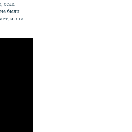
, если
яне были
ает, и они