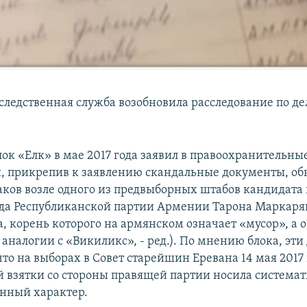
следственная служба возобновила расследование по де
ок «Елк» в мае 2017 года заявил в правоохранительны
, прикрепив к заявлению скандальные документы, о
аков возле одного из предвыборных штабов кандидата 
да Республиканской партии Армении Тарона Маркаря
а, корень которого на армянском означает «мусор», а
 аналогии с «Викиликс», - ред.). По мнению блока, эт
то на выборах в Совет старейшин Еревана 14 мая 2017 
 взятки со стороны правящей партии носила система
нный характер.