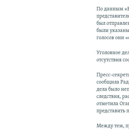
По данным «Е
представител
был отправле
были указаны
голосов они «
Уголовное де
отсутствия со
Пресс-секрет
сообщила Рад
дела было не
следствия, р
отметила Ога
представить 
Между тем, п