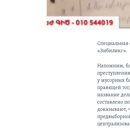
Специальная 
«Зибиликс».
Напомним, бл
преступлении
у мусорных б
правящей тог
название дел
составлено по
доказывают, ч
предвыборной
централизова