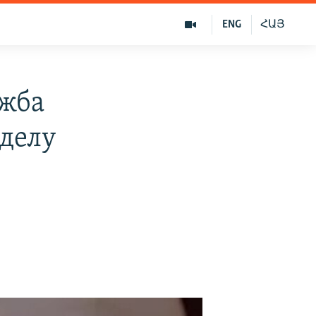
ENG
ՀԱՅ
ужба
 делу