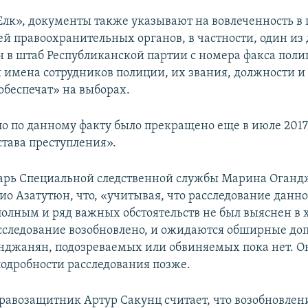
лк», документы также указывают на вовлеченность в 
ей правоохранительных органов, в частности, один из
н в штаб Республиканской партии с номера факса поли
 имена сотрудников полиции, их звания, должности и
обеспечат» на выборах.
ло по данному факту было прекращено еще в июле 2017 
става преступления».
арь Специальной следственной службы Марина Оган
ио Азатутюн, что, «учитывая, что расследование данно
полным и ряд важных обстоятельств не был выяснен в 
асследование возобновлено, и ожидаются обширные до
нджанян, подозреваемых или обвиняемых пока нет. О
подробности расследования позже.
равозащитник Артур Сакунц считает, что возобновлен