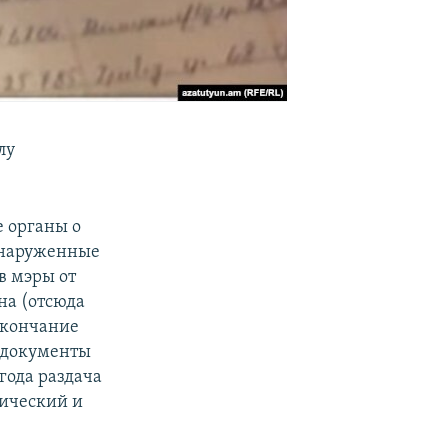
лу
е органы о
бнаруженные
в мэры от
на (отсюда
 окончание
и документы
года раздача
тический и