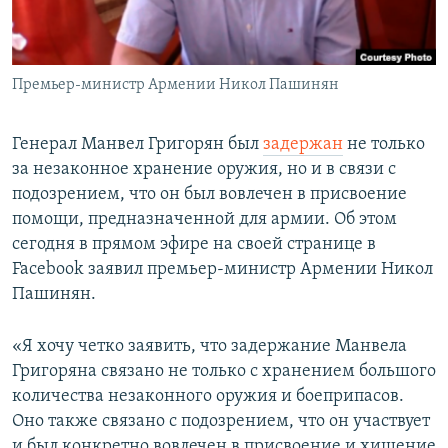
Հայերեն
English
Премьер-министр Армении Никол Пашинян
Русский
Генерал Манвел Григорян был
задержан
не только
Все сайты Радио Азатутюн
за незаконное хранение оружия, но и в связи с
подозрением, что он был вовлечен в присвоение
помощи, предназначенной для армии. Об этом
сегодня в прямом эфире на своей странице в
Facebook заявил премьер-министр Армении Никол
Пашинян.
«Я хочу четко заявить, что задержание Манвела
Григоряна связано не только с хранением большого
количества незаконного оружия и боеприпасов.
Оно также связано с подозрением, что он участвует
и был конкретно вовлечен в присвоение и хищение