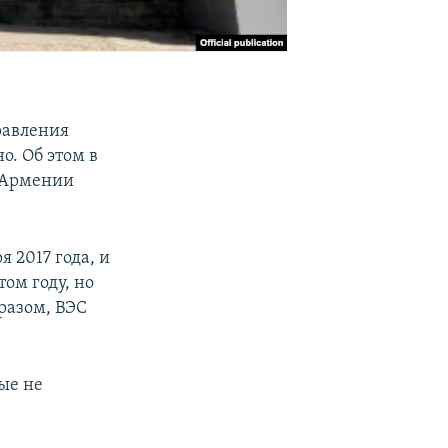
равления
. Об этом в
и Армении
 2017 года, и
том году, но
разом, ВЭС
ые не