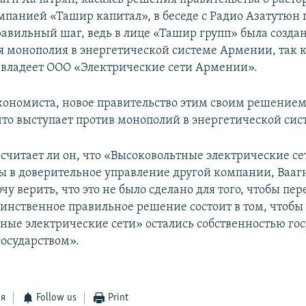
омпанией «Ташир капитал», в беседе с Радио Азатутюн 
равильный шаг, ведь в лице «Ташир групп» была созда
я монополия в энергетической системе Армении, так 
 владеет ООО «Электрические сети Армении».
ономиста, новое правительство этим своим решением
что выступает против монополий в энергетической сис
 считает ли он, что «Высоковольтные электрические се
ы в доверительное управление другой компании, Вааг
очу верить, что это не было сделано для того, чтобы пе
инственное правильное решение состоит в том, чтобы
ные электрические сети» остались собственностью гос
государством».
ся
Follow us
Print