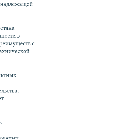
ринадлежащей
петяна
нности в
преимуществ с
технической
ольтных
льства,
ет
.
оржении