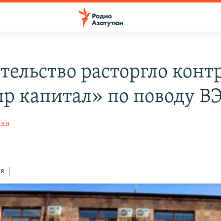
тельство расторгло контр
р капитал» по поводу В
нян
ся