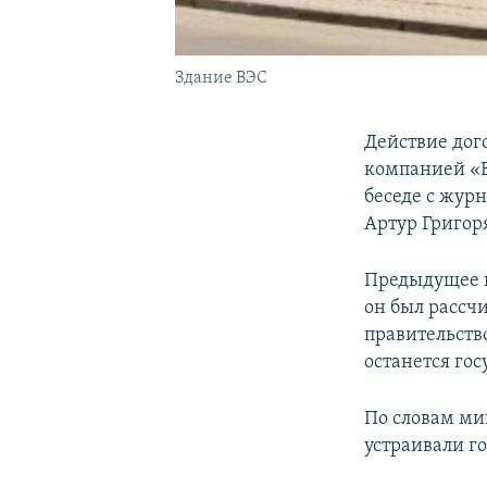
Здание ВЭС
Действие дог
компанией «В
беседе с жур
Артур Григор
Предыдущее п
он был рассчи
правительств
останется го
По словам ми
устраивали го