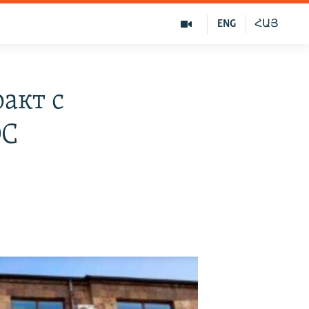
ENG
ՀԱՅ
акт с
ЭС