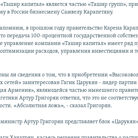
 «Ташир капитал» является частью «Ташир групп», п
 в России бизнесмену Самвелу Карапетяну.
апомним, в прошлом году правительство Карена Кара
что передача 100-процентной государственной собстве
е управление компании «Ташир капитал» имеет ряд 
 оптимизации расходов, управления инвестициями и 
ерны ли сведения о том, что в приобретении «Высоков
х сетей» заинтересован Гагик Царукян - лидер партии
ая Армения», являющейся частью нынешнего правите
етики Артур Григорян ответил, что это не соответству
сти. «Абсолютная ложь», - сказал Григорян.
 министр Артур Григорян представляет блок «Царукян»
агн Хачатрян, касаясь решения правительства о раст