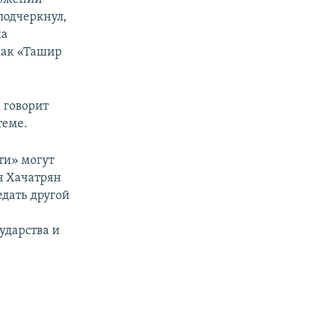
подчеркнул,
на
как «Ташир
 говорит
теме.
ти» могут
н Хачатрян
редать другой
ударства и