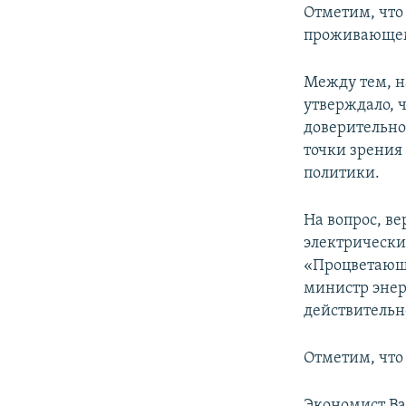
Отметим, что
проживающему
Между тем, н
утверждало, 
доверительно
точки зрения
политики.
На вопрос, в
электрически
«Процветающ
министр энерг
действительно
Отметим, что
Экономист Ва