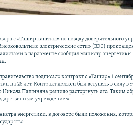
овора с «Ташир капитал» по поводу доверительного уп
ысоковольтные электрические сети» (ВЭС) прекращено
налистами в парламенте сообщил министр энергетик
ян.
равительство подписало контракт с «Ташир» 1 сентября
тан на 25 лет. Контракт должен был вступить в силу в э
о Никола Пашиняна решило расторгнуть его. Таким об
сударственным учреждением.
нистра энергетики, в договоре были положения, котор
сударство.