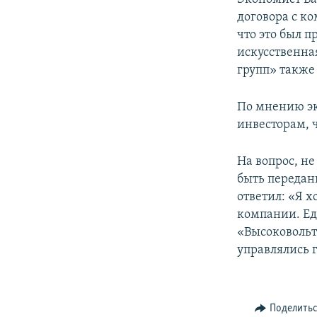
договора с к
что это был п
искусственна
групп» также
По мнению эк
инвесторам, 
На вопрос, не
быть передан
ответил: «Я х
компании. Ед
«Высоковольт
управлялись 
Поделить