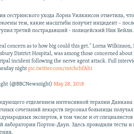
ния сестринского ухода Лорна Уилкинсон отметила, чт
окоены тем, какие масштабы получит инцидент – после 
тупил третий пострадавший - полицейский Ник Бейли.
eal concern as to how big could this get." Lorna Wilkinson, 
isbury District Hospital, was among those concerned about 
ripal incident following the nerve agent attack. Full interv
esday night
pic.twitter.com/mtchchfAh1
ight (@BBCNewsnight)
May 28, 2018
ведующего отделением интенсивной терапии Данкана
ичных сочетаний лекарств персонал больницы получа
ждународных экспертов, в том числе и от специалисто
й лаборатории Портон-Даун. Здесь проводили тесты и
ения.