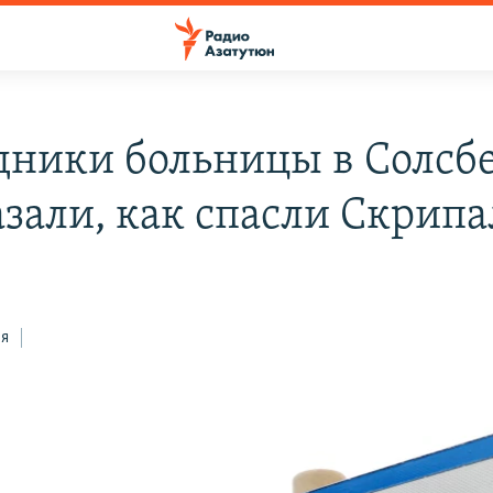
дники больницы в Солсб
азали, как спасли Скрип
ся