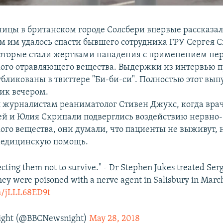
ицы в британском городе Солсбери впервые рассказал
м им удалось спасти бывшего сотрудника ГРУ Сергея С
оторые стали жертвами нападения с применением не
ого отравляющего вещества. Выдержки из интервью 
бликованы в твиттере "Би-би-си". Полностью этот вып
ник вечером.
л журналистам реаниматолог Стивен Джукс, когда врач
гей и Юлия Скрипали подверглись воздействию нервно-
ого вещества, они думали, что пациенты не выживут, 
едицинскую помощь.
ting them not to survive." - Dr Stephen Jukes treated Serg
they were poisoned with a nerve agent in Salisbury in Mar
om/jLLL68ED9t
ight (@BBCNewsnight)
May 28, 2018