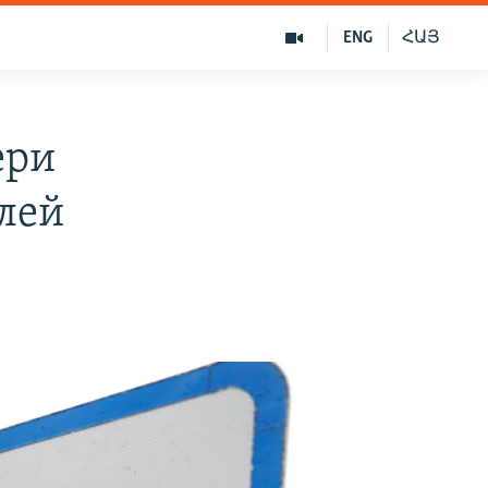
ENG
ՀԱՅ
ери
алей