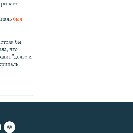
трицает.
ипаль
был
хотела бы
ла, что
одит "долго и
Скрипаль