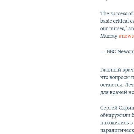
The success of
basic critical 
our nurses," a
Murray
#news
— BBC Newsn
Главный врач
что вопросы 
остаются. Ле
для врачей н
​Сергей Скрип
обнаружили б
находились в
паралитическ