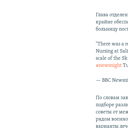
Глава отделе
крайне обесп
больницу пос
"There was a r
Nursing at Sal
scale of the Sk
#newsnight
Tu
— BBC Newsn
По словам за
подборе разл
советы от ме
рядом военно
варианты леч