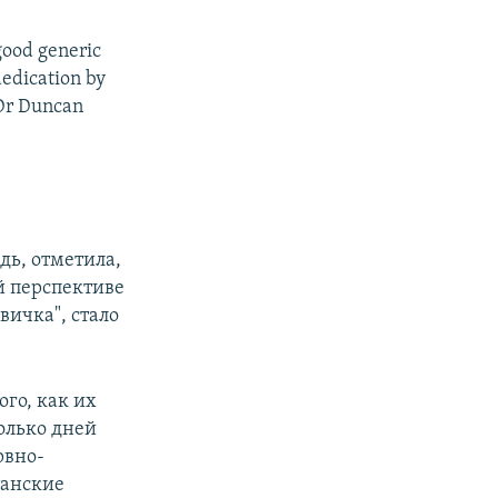
good generic
dedication by
 Dr Duncan
дь, отметила,
й перспективе
вичка", стало
ого, как их
олько дней
рвно-
танские