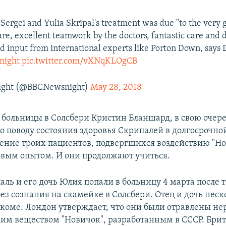
 Sergei and Yulia Skripal's treatment was due "to the very 
care, excellent teamwork by the doctors, fantastic care and 
nd input from international experts like Porton Down, says
night
pic.twitter.com/vXNqKLOgCB
ight (@BBCNewsnight)
May 28, 2018
 больницы в Солсбери Кристин Бланшард, в свою очере
по поводу состояния здоровья Скрипалей в долгосрочно
чение троих пациентов, подвергшихся воздействию "Но
овым опытом. И они продолжают учиться.
аль и его дочь Юлия попали в больницу 4 марта после т
ез сознания на скамейке в Солсбери. Отец и дочь неск
 коме. Лондон утверждает, что они были отравлены не
им веществом "Новичок", разработанным в СССР. Бри