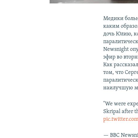
Медики больн
каким образо
дочь Юлию, к
паралитическ
Newsnight опу
эфир во втор
Как рассказа
том, что Сер
паралитическ
наилучшую м
"We were expec
Skripal after 
pic.twitter.c
— BBC Newsn