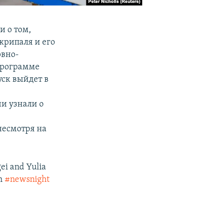
и о том,
крипаля и его
рвно-
программе
уск выйдет в
и узнали о
несмотря на
ei and Yulia
ch
#newsnight