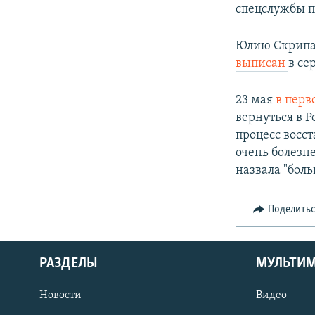
спецслужбы по
Юлию Скрипал
выписан
в се
23 мая
в перв
вернуться в Р
процесс восс
очень болезне
назвала "боль
Поделить
РАЗДЕЛЫ
МУЛЬТИ
Новости
Видео