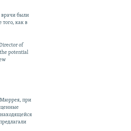
о врачи были
того, как в
Director of
the potential
iew
 Мюррея, при
л ценные
в находящейся
 предлагали