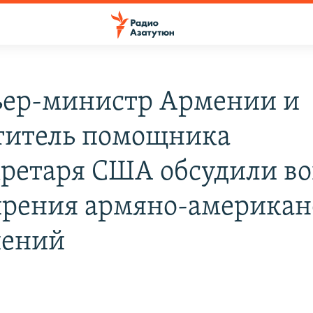
ер-министр Армении и
титель помощника
кретаря США обсудили в
рения армяно-американ
шений