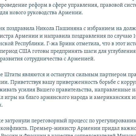
проведение реформ в сфере управления, правовой сис
для нового руководства Армении.
к поздравила Никола Пашиняна с избранием на долж
стра Армении и направила поздравления по случаю 1
ской Республики. Г-жа Бринк отметила, что в этот ис
период США готовы предпринять шаги для углубления
развития сотрудничества с Арменией.
 Штаты являются и останутся сильным партнером пра
ии. Приветствуя вашу приверженность борьбе с корр
живать усилия Вашего правительства, направленные н
л игры на благо армянского народа и американских ин
к.
е затронули переговорный процесс по урегулировани
 конфликта. Премьер-министр Армении придал важно