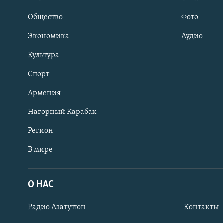
Общество
Фото
Экономика
Аудио
Культура
Спорт
Армения
Нагорный Карабах
Регион
В мире
Հայերեն
English
О НАС
Русский
Радио Азатутюн
Контакты
Все сайты Радио Азатутюн