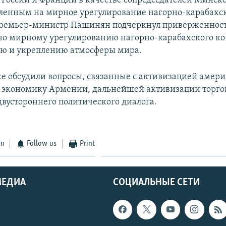
 России и Франции в качестве сопредседателей Минск
ленным на мирное урегулирование нагорно-карабахс
Премьер-министр Пашинян подчеркнул приверженнос
о мирному урегулированию нагорно-карабахского ко
ю и укреплению атмосферы мира.
е обсудили вопросы, связанные с активизацией амер
 экономику Армении, дальнейшей активизации торго
вустороннего политического диалога.
ся
Follow us
Print
МЕДИА
СОЦИАЛЬНЫЕ СЕТИ