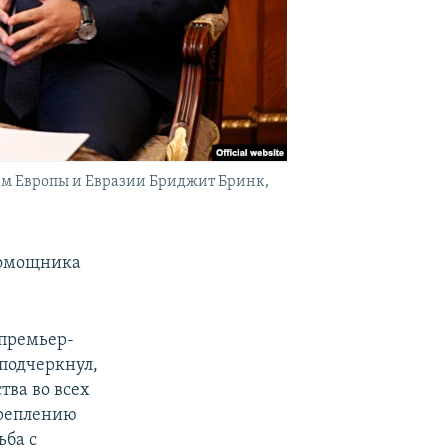
м Европы и Евразии Бриджит Бринк,
помощника
 премьер-
подчеркнул,
тва во всех
креплению
ьба с