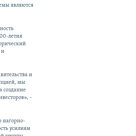
темы являются
ность
00-летия
торический
 и
вительства и
упцией, мы
а создание
весторов», –
ю нагорно-
сть усилиям