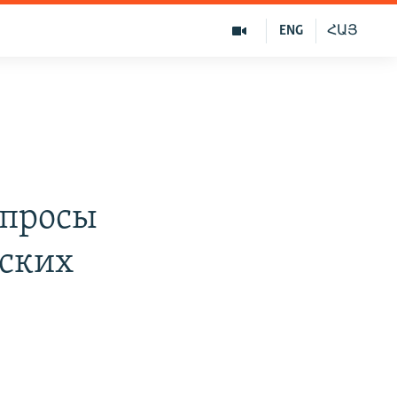
ENG
ՀԱՅ
опросы
ских