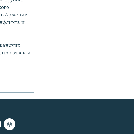
ой группы
кого
ть Армении
нфликта и
иканских
вых связей и