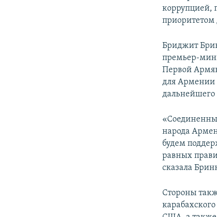
коррупцией, 
приоритетом 
Бриджит Брин
премьер-мини
Первой Армян
для Армении 
дальнейшего 
«Соединенные
народа Армен
будем поддер
равных прави
сказала Брин
Стороны такж
карабахского