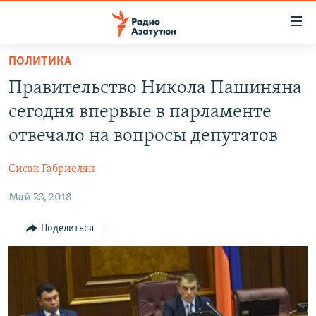
Ссылки
доступа
Перейти
ПОЛИТИКА
к
ГЛАВНАЯ
Правительство Никола Пашиняна
основному
НОВОСТИ
содержанию
сегодня впервые в парламенте
ПОЛИТИКА
Перейти
отвечало на вопросы депутатов
к
ОБЩЕСТВО
основной
Сисак Габриелян
ЭКОНОМИКА
навигации
Перейти
Май 23, 2018
РЕГИОН
к
НАГОРНЫЙ КАРАБАХ
Поделиться
поиску
КУЛЬТУРА
СПОРТ
АРХИВ