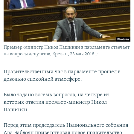
Հայերեն
English
Русский
Премьер-министр Никол Пашинян в парламенте отвечает
Все сайты Радио Азатутюн
на вопросы депутатов, Ереван, 23 мая 2018 г.
Правительственный час в парламенте прошел в
довольно спокойной атмосфере.
Было задано восемь вопросов, на четыре из
которых ответил премьер-министр Никол
Пашинян.
Перед этим председатель Национального собрания
Ара Баблоян приветствовал новое правительство,