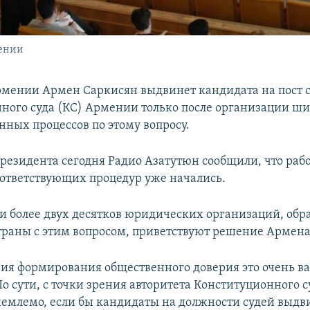
мении
мении Армен Саркисян выдвинет кандидата на пост 
ного суда (КС) Армении только после организации ш
нных процессов по этому вопросу.
президента сегодня Радио Азатутюн сообщили, что раб
оответствующих процедур уже начались.
и более двух десятков юридических организаций, обр
траны с этим вопросом, приветствуют решение Армена
ния формирования общественного доверия это очень в
По сути, с точки зрения авторитета Конституционного 
емлемо, если бы кандидаты на должности судей выдви