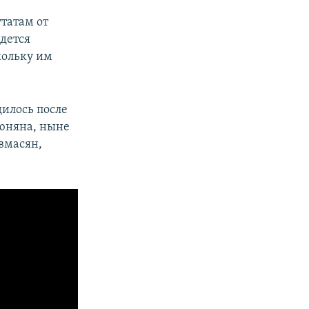
татам от
дется
кольку им
дилось после
тюняна, ныне
вмасян,