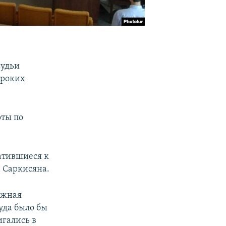
судьи
ироких
оты по
атившиеся к
 Саркисяна.
ажная
суда было бы
гались в