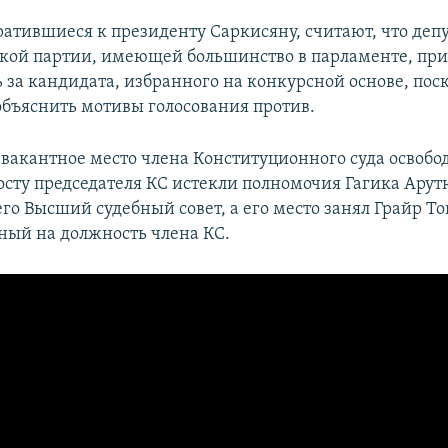
ратившиеся к президенту Саркисяну, считают, что депу
кой партии, имеющей большинство в парламенте, при
ь за кандидата, избранного на конкурсной основе, пос
 объяснить мотивы голосования против.
 вакантное место члена Конституционного суда освобо
 посту председателя КС истекли полномочия Гагика Ару
го Высший судебный совет, а его место занял Грайр То
ный на должность члена КС.