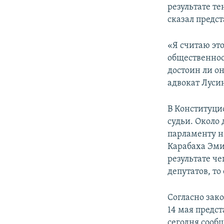
результате те
сказал предс
«Я считаю эт
общественнос
достоин ли о
адвокат Луси
В Конституци
судьи. Около
парламенту н
Карабаха Эми
результате че
депутатов, то 
Согласно зак
14 мая предс
сегодня сооб