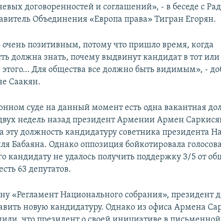
невых договоренностей и соглашений», - в беседе с Ра
тавитель Объединения «Европа права» Тигран Егорян.
о очень позитивным, потому что пришло время, когда
ть должна знать, почему выдвинут кандидат в тот или
н этого… Для общества все должно быть видимым», - д
не Саакян.
онном суде на данный момент есть одна вакантная до
 двух недель назад президент Армении Армен Саркися
а эту должность кандидатуру советника президента Н
ля Бабаяна. Однако оппозиция бойкотировала голосова
го кандидату не удалось получить поддержку 3/5 от об
есть 63 депутатов.
ону «Регламент Национального собрания», президент 
тавить новую кандидатуру. Однако из офиса Армена Са
щили, что президент о своей инициативе в письменно