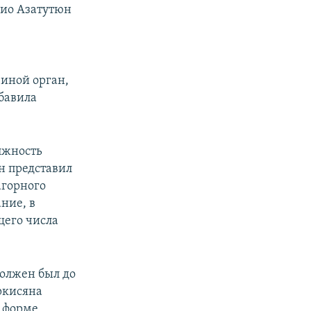
дио Азатутюн
 иной орган,
обавила
лжность
н представил
агорного
ние, в
щего числа
должен был до
ркисяна
й форме