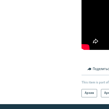
Поделить
This item is part of
Архив
Ар