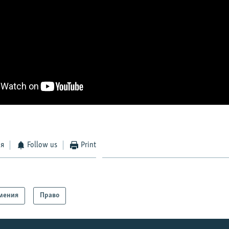
ся
Follow us
Print
мения
Право