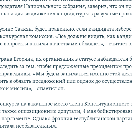
дседателя Национального собрания, заверив, что он п
шаги для выдвижения кандидатуры в разумные сроки
сине Саакян, будет правильно, если кандидата избере
конкурсная комиссия. «Все должны видеть, как канди
е вопросы и какими качествами обладает», - считает о
рана Егоряна, их организация в статусе наблюдателя б
следить за тем, чтобы предложенные президентом пр
справедливы. «Мы будем заниматься именно этой дея
дить в область предложений или оценок до осуществле
кой миссии», - отметил он.
онкурса на вакантное место члена Конституционного с
также оппозиционные депутаты, 4 мая бойкотирова
в парламенте. Однако фракция Республиканской парти
читала необязательным.