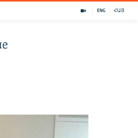
ENG
ՀԱՅ
ие