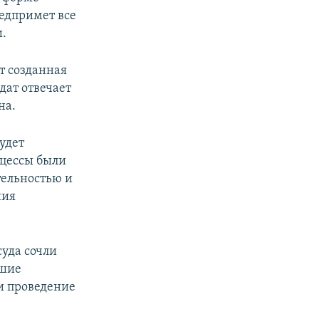
редпримет все
.
т созданная
дат отвечает
на.
удет
оцессы были
тельностью и
ния
уда сочли
вшие
и проведение