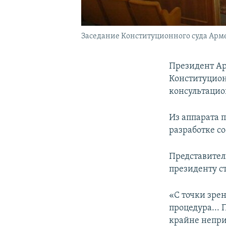
Заседание Конституционного суда Ар
Президент Ар
Конституцион
консультацио
Из аппарата 
разработке с
Представител
президенту с
«С точки зре
процедура... 
крайне непри