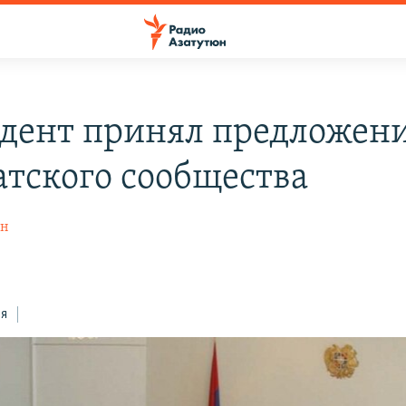
дент принял предложен
атского сообщества
ян
ся