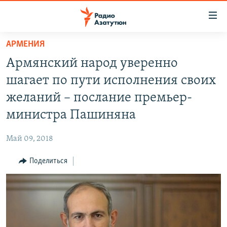
Ссылки
доступа
Перейти
АРМЕНИЯ
к
ГЛАВНАЯ
Армянский народ уверенно
основному
НОВОСТИ
содержанию
шагает по пути исполнения своих
ПОЛИТИКА
Перейти
желаний – послание премьер-
к
ОБЩЕСТВО
министра Пашиняна
основной
ЭКОНОМИКА
навигации
Май 09, 2018
Перейти
РЕГИОН
к
Поделиться
НАГОРНЫЙ КАРАБАХ
поиску
КУЛЬТУРА
СПОРТ
АРХИВ