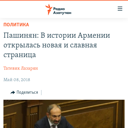
Ссылки
доступа
Перейти
ПОЛИТИКА
к
ГЛАВНАЯ
Пашинян: В истории Армении
основному
НОВОСТИ
содержанию
открылась новая и славная
ПОЛИТИКА
Перейти
страница
к
ОБЩЕСТВО
основной
Татевик Лазарян
ЭКОНОМИКА
навигации
Перейти
Май 08, 2018
РЕГИОН
к
НАГОРНЫЙ КАРАБАХ
Поделиться
поиску
КУЛЬТУРА
СПОРТ
АРХИВ