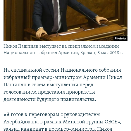
Հայերեն
English
Русский
Никол Пашинян выступает на специальном заседании
Все сайты Радио Азатутюн
Национального собрания Армении, Ереван, 8 мая 2018 г.
На специальной сессии Национального собрания
избранный премьер-министром Армении Никол
Пашинян в своем выступлении перед
голосованием представил приоритеты
деятельности будущего правительства.
«Я готов к переговорам с руководителем
Азербайджана в рамках Минской группы ОБСЕ», -
заявил кандидат в премьер-министры Никол