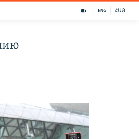
ENG
ՀԱՅ
нию