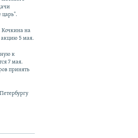
дачи
 царь".
а Кочкина на
 акцию 5 мая.
нную к
ся 7 мая.
ров принять
 Петербургу