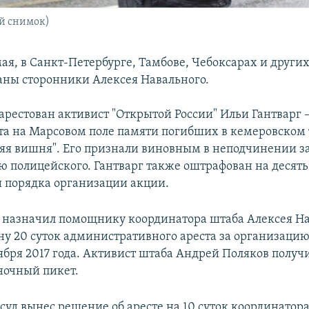
й снимок)
мая, в Санкт-Петербурге, Тамбове, Чебоксарах и други
аны сторонники Алексея Навального.
арестован активист "Открытой России" Ильи Гантварг –
та на Марсовом поле памяти погибших в кемеровском
яя вишня". Его признали виновным в неподчинении 
 полицейского. Гантварг также оштрафован на десять
 порядка организации акции.
д назначил помощнику координатора штаба Алексея Н
у 20 суток административного ареста за организаци
ября 2017 года. Активист штаба Андрей Поляков получи
иночный пикет.
суд вынес решение об аресте на 10 суток координатор