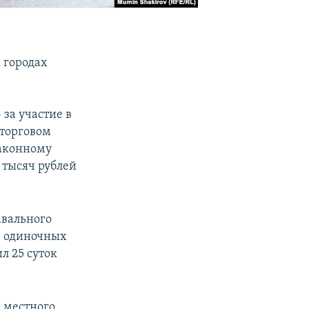
х городах
 за участие в
 торговом
законному
 тысяч рублей
авального
ю одиночных
л 25 суток
а местного