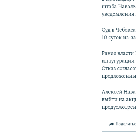
штаба Наваль
уведомления 
Суд в Чебокс
10 суток из-з
Ранее власти
инаугурации 
Отказ соглас
предложенные
Алексей Нава
выйти на акц
предусмотрен
Поделить