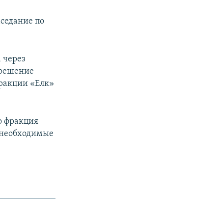
аседание по
 через
 решение
фракции «Елк»
о фракция
у необходимые