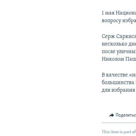
1 мая Национ
вопросу избр
Серж Саркися
несколько дн
после уличны
Николом Паш
В качестве «
большинства 
для избрания
Поделить
This item is part of