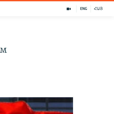
ENG
ՀԱՅ
ем