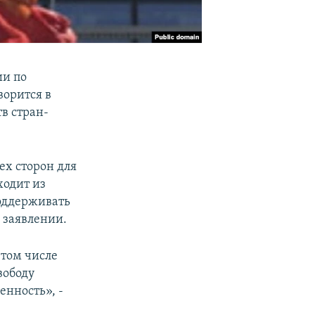
ии по
ворится в
в стран-
ех сторон для
ходит из
оддерживать
в заявлении.
 том числе
вободу
енность», -