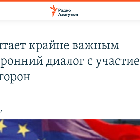
итает крайне важным
оронний диалог с участи
сторон
ся