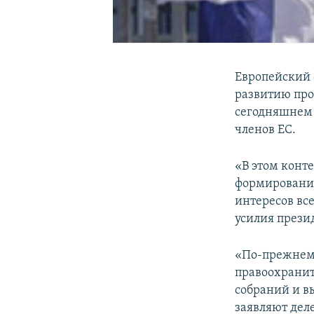
Европейский 
развитию про
сегодняшнем 
членов ЕС.
«В этом конт
формирования
интересов вс
усилия презид
«По-прежнему
правоохранит
собраний и в
заявляют дел