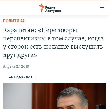
Ссылки
доступа
Перейти
ПОЛИТИКА
к
ГЛАВНАЯ
Карапетян: «Переговоры
основному
НОВОСТИ
содержанию
перспективны в том случае, когда
ПОЛИТИКА
Перейти
у сторон есть желание выслушать
к
ОБЩЕСТВО
друг друга»
основной
ЭКОНОМИКА
навигации
Апрель 27, 2018
Перейти
РЕГИОН
к
Поделиться
НАГОРНЫЙ КАРАБАХ
поиску
КУЛЬТУРА
СПОРТ
АРХИВ