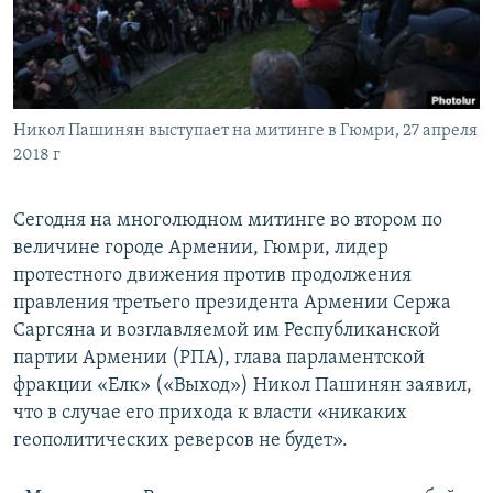
Հայերեն
English
Русский
Никол Пашинян выступает на митинге в Гюмри, 27 апреля
2018 г
Все сайты Радио Азатутюн
Сегодня на многолюдном митинге во втором по
величине городе Армении, Гюмри, лидер
протестного движения против продолжения
правления третьего президента Армении Сержа
Саргсяна и возглавляемой им Республиканской
партии Армении (РПА), глава парламентской
фракции «Елк» («Выход») Никол Пашинян заявил,
что в случае его прихода к власти «никаких
геополитических реверсов не будет».