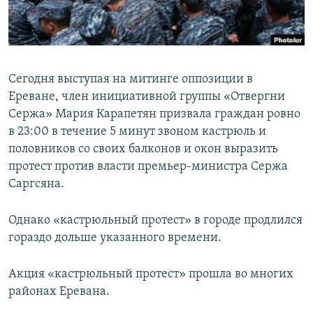
Հայերեն
English
Русский
Сегодня выступая на митинге оппозиции в
Ереване, член инициативной группы «Отвергни
Сержа» Мария Карапетян призвала граждан ровно
Все сайты Радио Азатутюн
в 23:00 в течение 5 минут звоном кастрюль и
половников со своих балконов и окон выразить
протест против власти премьер-министра Сержа
Саргсяна.
Однако «кастрюльный протест» в городе продлился
гораздо дольше указанного времени.
Акция «кастрюльный протест» прошла во многих
районах Еревана.