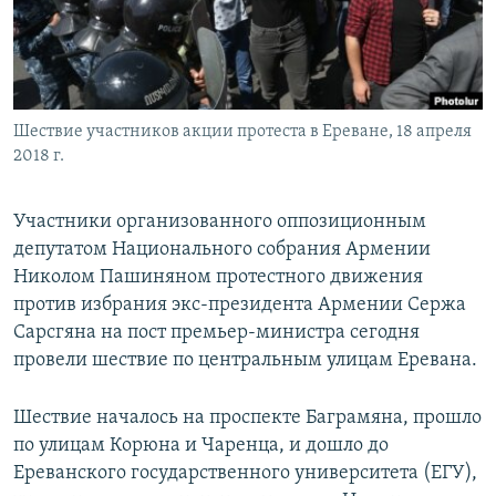
Հայերեն
English
Русский
Шествие участников акции протеста в Ереване, 18 апреля
2018 г.
Все сайты Радио Азатутюн
Участники организованного оппозиционным
депутатом Национального собрания Армении
Николом Пашиняном протестного движения
против избрания экс-президента Армении Сержа
Сарсгяна на пост премьер-министра сегодня
провели шествие по центральным улицам Еревана.
Шествие началось на проспекте Баграмяна, прошло
по улицам Корюна и Чаренца, и дошло до
Ереванского государственного университета (ЕГУ),