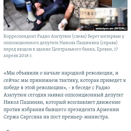
Հայերեն
English
Русский
Корреспондент Радио Азатутюн (слева) берет интервью у
оппозиционного депутата Никола Пашиняна (справа)
Все сайты Радио Азатутюн
перед входом в здание Центрального банка, Ереван, 17
апреля 2018 г.
«Мы объявили о начале народной революции, и
сейчас мы принимаем тактику, которая приведет к
победе в этой революции», - в беседе с Радио
Азатутюн сегодня заявил оппозиционный депутат
Никол Пашинян, который возглавляет движение
против избрания бывшего президента Армении
Сержа Саргсяна на пост премьер-министра.