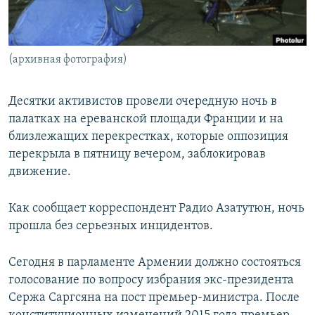
Հայերեն
English
(архивная фотография)
Русский
Десятки активистов провели очередную ночь в
Все сайты Радио Азатутюн
палатках на ереванской площади Франции и на
близлежащих перекрестках, которые оппозиция
перекрыла в пятницу вечером, заблокировав
движение.
Как сообщает корреспондент Радио Азатутюн, ночь
прошла без серьезных инцидентов.
Сегодня в парламенте Армении должно состояться
голосование по вопросу избрания экс-президента
Сержа Саргсяна на пост премьер-министра. После