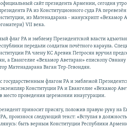
 официальный сайт президента Армении, сегодня утро
резидента РА из Конституционного суда РА перевезё
нституции, из Матенадарана - манускрипт «Вехамор 
гоматери) VII века.
ный флаг РА и эмблему Президентской власти адъюта
еспублики передали солдатам почётного караула. Спе
нституции РА члену КС Аревик Петросян вручил предс
ян, а Евангелие «Вехамор Аветаран» епископу Овнану
тор Матенадарана Ваган Тер-Гевондян.
 с государственным флагом РА и эмблемой Президентс
экземпляр Конституции РА и Евангелие «Вехамор Аве
 место проведения церемонии инаугурации.
езидент приносит присягу, положив правую руку на Е
РА, произнося следующий текст: «Вступая в должност
клянусь: быть верным Конституции Республики Армени