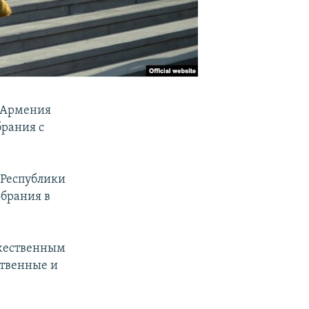
и Армения
брания с
 Республики
обрания в
ржественным
ственные и