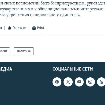
и своих полномочий быть беспристрастным, руководст
осударственными и общенациональными интересами и
дело укрепления национального единства».
ся
Follow us
Print
вости
Политика
МЕДИА
СОЦИАЛЬНЫЕ СЕТИ