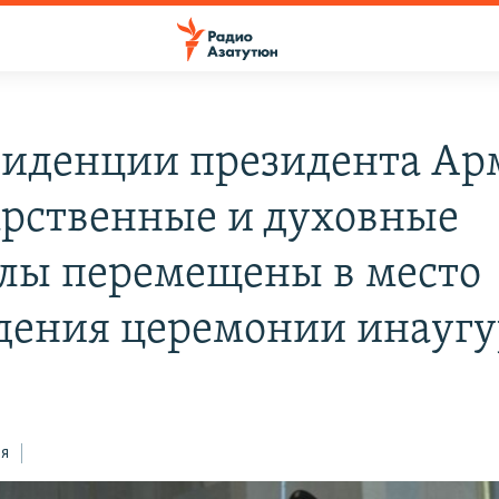
зиденции президента А
арственные и духовные
лы перемещены в место
дения церемонии инауг
ся