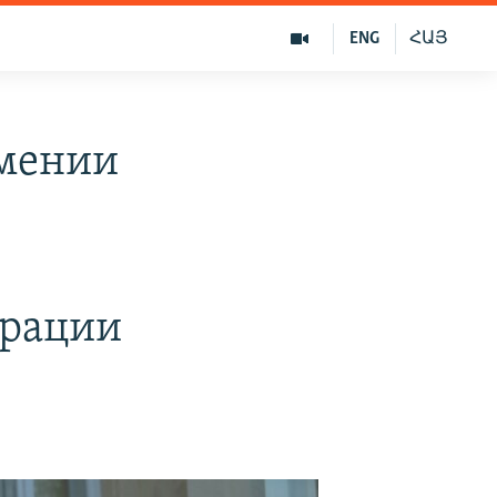
ENG
ՀԱՅ
рмении
урации