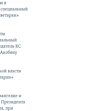
м в
н специальный
Аветаран»
нты
циальный
едатель КС
 Акобяну
кой власти
таран»
вангелие и
ь Президента
я, при