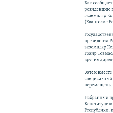
Как сообщает
резиденцию п
экземпляр Ко
(Евангелие Бо
Государствен
президента Р
экземпляр Ко
Грайр Товмас
вручил дирек
Затем вместе
специальный 
перемещены в
Избранный пр
Конституцию 
Республики, 