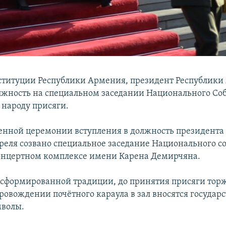
ституции Республики Армения, президент Республик
олжность на специальном заседании Национального Со
народу присяги.
енной церемонии вступления в должность президента
реля созвано специальное заседание Национального с
онцертном комплексе имени Карена Демирчяна.
 сформированной традиции, до принятия присяги то
провождении почётного караула в зал вносятся государ
мволы.