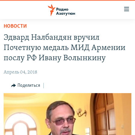
Ссылки
доступа
Перейти
НОВОСТИ
к
ГЛАВНАЯ
Эдвард Налбандян вручил
основному
НОВОСТИ
содержанию
Почетную медаль МИД Армении
ПОЛИТИКА
Перейти
послу РФ Ивану Волынкину
к
ОБЩЕСТВО
основной
Апрель 04, 2018
ЭКОНОМИКА
навигации
Перейти
Поделиться
РЕГИОН
к
НАГОРНЫЙ КАРАБАХ
поиску
КУЛЬТУРА
СПОРТ
АРХИВ